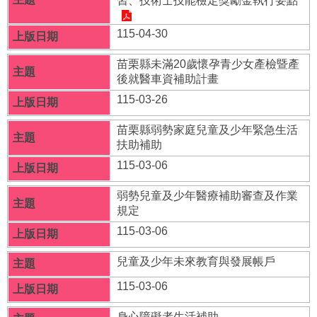
習、技術士技能檢定獎勵金執行要點
福
利
115-04-30
導
覽
苗栗縣未滿20歲懷孕青少女產檢暨產
後就醫車資補助計畫
網
115-03-26
站
連
苗栗縣弱勢家庭兒童及少年緊急生活
結
扶助補助
性
115-03-06
別
平
弱勢兒童及少年醫療補助審查及作業
等
規定
專
115-03-06
區
兒童及少年未來教育與發展帳戶
身
心
115-03-06
障
礙
身心障礙者生活補助