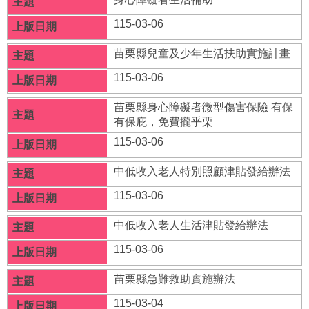
者
權
115-03-06
利
公
苗栗縣兒童及少年生活扶助實施計畫
約
115-03-06
(CRPD)
專
區
苗栗縣身心障礙者微型傷害保險 有保
有保庇，免費攏乎栗
公
115-03-06
益
彩
中低收入老人特別照顧津貼發給辦法
券
盈
115-03-06
餘
中低收入老人生活津貼發給辦法
補
115-03-06
助
公
苗栗縣急難救助實施辦法
告
專
115-03-04