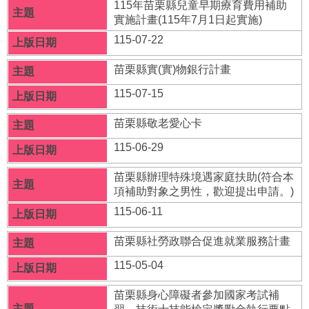
府
115年苗栗縣兒童早期療育費用補助
資
實施計畫(115年7月1日起實施)
訊
115-07-22
公
開
苗栗縣實(實)物銀行計畫
法
115-07-15
令
規
苗栗縣敬老愛心卡
章
115-06-29
公
佈
苗栗縣辦理特殊境遇家庭扶助(符合本
欄
項補助對象之男性，歡迎提出申請。)
115-06-11
便
民
苗栗縣社勞政聯合促進就業服務計畫
服
務
115-05-04
社
苗栗縣身心障礙者參加國家考試補
會