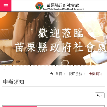
:::
跳到主要內容區塊
進
階
搜
尋
業
務
簡
介
:::
社
首頁
便民服務
申辦須知
工
申辦須知
(師)
服
務
政