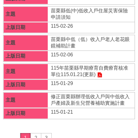
區
苗栗縣低(中)低收入戶住屋災害保險
兒
申請須知
少
諮
115-02-26
詢
代
苗栗縣中低（低）收入戶老人老花眼
表
鏡補助計畫
專
115-02-06
區
115年苗栗縣早期療育自費療育核准
托
單位115.01.21(更新)
育
115-01-29
服
務
修正苗栗縣辦理低收入戶與中低收入
專
戶產婦及新生兒營養補助實施計畫
區
115-01-21
兒
童
死
亡
1
2
3