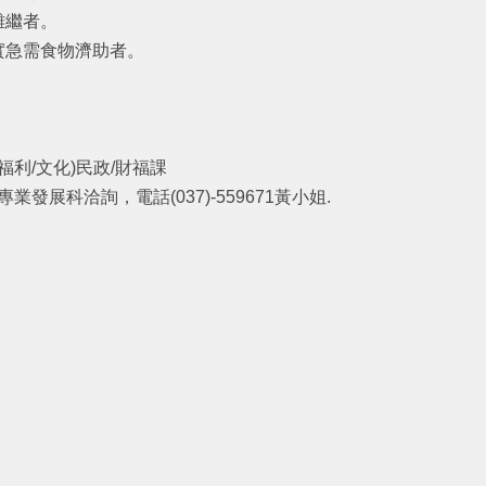
難繼者。
實急需食物濟助者。
利/文化)民政/財福課
發展科洽詢，電話(037)-559671黃小姐.