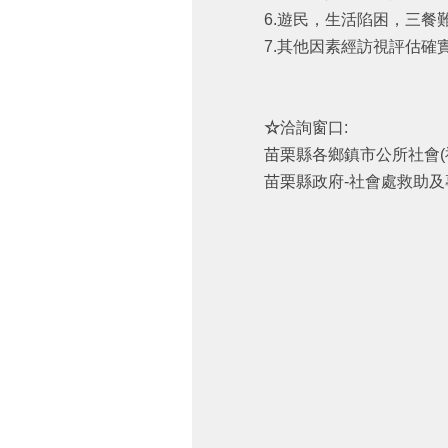
6.遊民，生活陷困，三餐
7.其他因素經訪視評估確
☆
洽詢窗口:
苗栗縣各鄉鎮市公所社會(福
苗栗縣政府-社會處救助及專業