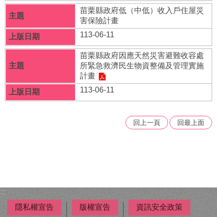
福
苗栗縣政府低（中低）收入戶住屋災
利
害保險計畫
導
113-06-11
覽
苗栗縣政府因應天然災害避難收容處
網
所緊急救濟民生物資整備及管理實施
站
計畫
連
結
113-06-11
性
別
回上一頁
回最上面
平
等
專
區
身
:::
心
障
隱私權宣告
版權宣告
資訊安全政策
礙