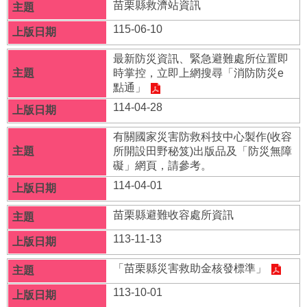
府
苗栗縣救濟站資訊
資
115-06-10
訊
公
最新防災資訊、緊急避難處所位置即
開
時掌控，立即上網搜尋「消防防災e
點通」
法
令
114-04-28
規
章
有關國家災害防救科技中心製作(收容
所開設田野秘笈)出版品及「防災無障
公
礙」網頁，請參考。
佈
114-04-01
欄
苗栗縣避難收容處所資訊
便
民
113-11-13
服
務
「苗栗縣災害救助金核發標準」
社
113-10-01
會