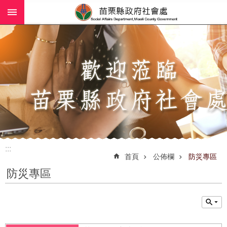
:::
跳到主要內容區塊
進
階
搜
尋
業
務
簡
介
:::
社
首頁
公佈欄
防災專區
工
防災專區
(師)
服
務
政