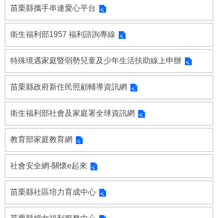
府
苗栗縣攜手串連愛心平台
資
訊
公
衛生福利部1957 福利諮詢專線
開
特殊境遇家庭暨弱勢兒童及少年生活扶助線上申辦
法
令
規
苗栗縣政府新住民照顧輔導資訊網
章
衛生福利部社會及家庭署全球資訊網
公
佈
欄
教育部家庭教育網
便
民
社會安全網-關懷e起來
服
務
苗栗縣社區培力育成中心
社
會