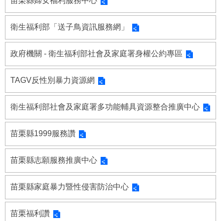
苗栗縣婦女福利服務中心
福
利
衛生福利部「送子鳥資訊服務網」
導
覽
政府機關 - 衛生福利部社會及家庭署身權公約專區
網
站
TAGV反性別暴力資源網
連
結
衛生福利部社會及家庭署多功能輔具資源整合推廣中心
性
別
平
苗栗縣1999服務讚
等
專
苗栗縣志願服務推廣中心
區
身
苗栗縣家庭暴力暨性侵害防治中心
心
障
苗栗福利讚
礙