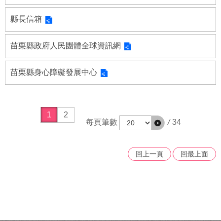
者
權
縣長信箱
利
公
苗栗縣政府人民團體全球資訊網
約
(CRPD)
專
苗栗縣身心障礙發展中心
區
公
益
1
2
彩
每頁筆數
/
34
券
盈
餘
回上一頁
回最上面
補
助
公
告
專