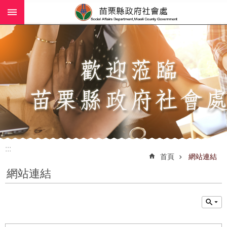
:::
跳到主要內容區塊
進
階
搜
尋
業
務
簡
介
:::
社
首頁
網站連結
工
網站連結
(師)
服
務
政