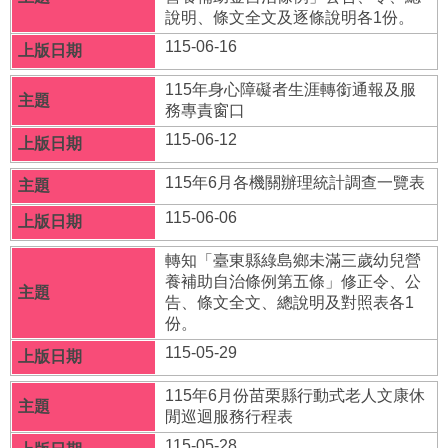
者
說明、條文全文及逐條說明各1份。
權
115-06-16
利
公
115年身心障礙者生涯轉銜通報及服
約
務專責窗口
(CRPD)
專
115-06-12
區
115年6月各機關辦理統計調查一覽表
公
益
115-06-06
彩
券
轉知「臺東縣綠島鄉未滿三歲幼兒營
盈
養補助自治條例第五條」修正令、公
餘
告、條文全文、總說明及對照表各1
份。
補
115-05-29
助
公
115年6月份苗栗縣行動式老人文康休
告
閒巡迴服務行程表
專
115-05-28