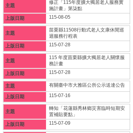
府
修正「115年度擴大獨居老人服務實
資
施計畫」第柒點
訊
115-08-05
公
開
苗栗縣11508行動式老人文康休閒巡
迴服務行程表
法
令
115-07-28
規
章
115 年度苗栗縣擴大獨居老人關懷服
務計畫
公
115-07-28
佈
欄
有關臺中市大雅區公所公示送達公告
便
115-07-16
民
服
轉知「花蓮縣秀林鄉災害臨時短期安
務
置補貼要點」
115-07-09
社
會