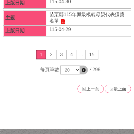
115-04-30
回
溯
苗栗縣115年縣級模範母親代表獲獎
分
名單
析
115-04-29
網
站
導
1
2
3
4
...
15
覽
每頁筆數
/
298
回
首
頁
回上一頁
回最上面
隱
私
權
宣
告
:::