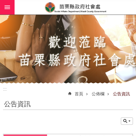
:::
跳到主要內容區塊
進
階
搜
尋
業
務
簡
介
:::
社
首頁
公佈欄
公告資訊
工
公告資訊
(師)
服
務
政