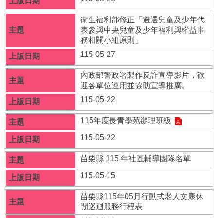
區
衛生福利部修正「遴選兒童及少年代
兒
表參與中央兒童及少年福利與權益事
少
務相關小組原則」
諮
詢
115-05-27
代
表
內政部警政署製作反詐宣導影片，歡
專
迎各單位運用並協助宣導推廣。
區
115-05-22
托
115年度長青學苑辦理班級
育
服
115-05-22
務
專
苗栗縣 115 年社區輔導團隊名單
區
115-05-15
兒
童
苗栗縣115年05月行動式老人文康休
死
閒巡迴服務行程表
亡