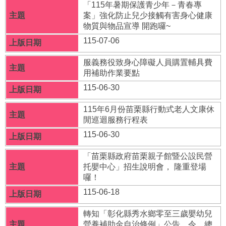
「115年暑期保護青少年－青春專
福
案」強化防止兒少接觸有害身心健康
利
物質與物品宣導 開跑囉~
導
覽
115-07-06
網
服義務役致身心障礙人員購置輔具費
站
用補助作業要點
連
115-06-30
結
115年6月份苗栗縣行動式老人文康休
性
閒巡迴服務行程表
別
115-06-30
平
等
「苗栗縣政府苗栗親子館暨公設民營
專
托嬰中心」招生說明會， 隆重登場
區
囉！
身
115-06-18
心
障
轉知「彰化縣秀水鄉零至三歲嬰幼兒
礙
營養補助金自治條例」公告、令、總