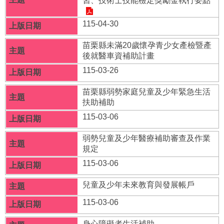
習、技術士技能檢定獎勵金執行要點
福
利
115-04-30
導
覽
苗栗縣未滿20歲懷孕青少女產檢暨產
後就醫車資補助計畫
網
115-03-26
站
連
苗栗縣弱勢家庭兒童及少年緊急生活
結
扶助補助
性
115-03-06
別
平
弱勢兒童及少年醫療補助審查及作業
等
規定
專
115-03-06
區
兒童及少年未來教育與發展帳戶
身
心
115-03-06
障
礙
身心障礙者生活補助