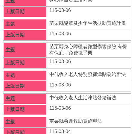
者
權
115-03-06
利
公
苗栗縣兒童及少年生活扶助實施計畫
約
115-03-06
(CRPD)
專
區
苗栗縣身心障礙者微型傷害保險 有保
有保庇，免費攏乎栗
公
115-03-06
益
彩
中低收入老人特別照顧津貼發給辦法
券
盈
115-03-06
餘
中低收入老人生活津貼發給辦法
補
115-03-06
助
公
苗栗縣急難救助實施辦法
告
專
115-03-04