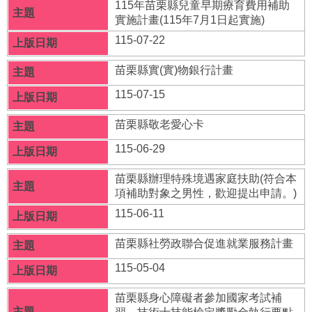
府
115年苗栗縣兒童早期療育費用補助
資
實施計畫(115年7月1日起實施)
訊
115-07-22
公
開
苗栗縣實(實)物銀行計畫
法
115-07-15
令
規
苗栗縣敬老愛心卡
章
115-06-29
公
佈
苗栗縣辦理特殊境遇家庭扶助(符合本
欄
項補助對象之男性，歡迎提出申請。)
115-06-11
便
民
苗栗縣社勞政聯合促進就業服務計畫
服
務
115-05-04
社
苗栗縣身心障礙者參加國家考試補
會