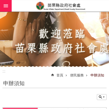
:::
跳到主要內容區塊
進
階
搜
尋
業
務
簡
介
:::
社
首頁
便民服務
申辦須知
工
申辦須知
(師)
服
務
政