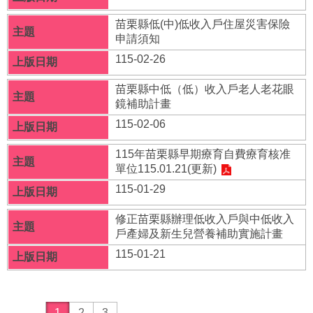
區
苗栗縣低(中)低收入戶住屋災害保險
兒
申請須知
少
諮
115-02-26
詢
代
苗栗縣中低（低）收入戶老人老花眼
表
鏡補助計畫
專
115-02-06
區
115年苗栗縣早期療育自費療育核准
托
單位115.01.21(更新)
育
115-01-29
服
務
修正苗栗縣辦理低收入戶與中低收入
專
戶產婦及新生兒營養補助實施計畫
區
115-01-21
兒
童
死
亡
1
2
3