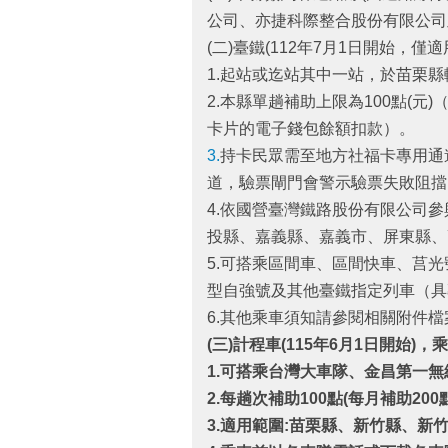
公司、亦捷科際整合股份有限公司
(二)臺鐵(112年7月1日開始，
1.起站或迄站其中一站，於苗栗
2.本縣單趟補助上限為100點(
卡片的電子錢包餘額扣款）。
3.
持卡民眾需至地方社福卡專用通
道，驗票閘門會警示驗票失敗阻擋
4.依國營臺灣鐵路股份有限公司
投縣、嘉義縣、嘉義市、屏東縣、
5.可搭乘區間車、區間快車、莒光
型自強號及其他臺鐵指定列車（具
6.其他乘車須知請參閱相關附件檔案及國營臺灣鐵
(
三)
計程車(115
年6
月1
日開始)
，乘
1.
可搭乘台灣大車隊、金昌第一無
2.
每趟次補助100
點(
每月補助200
3.適用範圍:苗栗縣、新竹縣、新