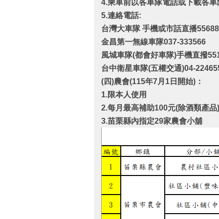
4.
乘車前以各車隊電話或下載各車
5.
連絡電話:
台灣大車隊 手機或市話直播55688
金昌第一無線車隊037-333566
風城車隊(
都會好車隊)手機直撥55178
台中衛星車隊(
五權交通)04-22465
(四
)農會
(115
年7
月1
日開始)
：
1.
限本人使用
2.
每月最高補助
100
元
(
除酒類產品
3.
苗栗縣內指定
29
家農會小舖