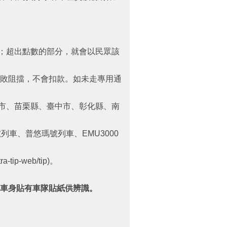
費用；超出點數的部分，就會以民眾該
失敗阻擋，不會扣款。如未走專用通
竹市、苗栗縣、臺中市、彰化縣、南
車、普悠瑪號列車、EMU3000
p-web/tip)。
，車身貼有車隊貼紙供辨識。