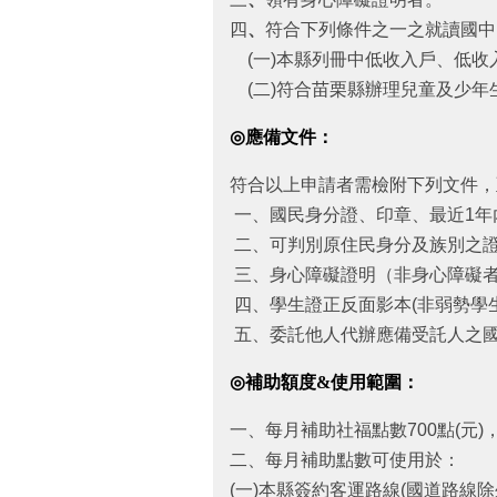
四
、
符合下列條件之一之就讀國中
(一)本縣列冊中低收入戶、低收
(二)符合苗栗縣辦理兒童及少年
◎
應備文件
：
符合以上申請者需檢附下列文件，
一、國民身分證、印章、最近1年
二、可判別原住民身分及族別之
三、身心障礙證明（非身心障礙
四、學生證正反面影本(非弱勢學
五、委託他人代辦應備受託人之
◎
補助額度
&
使用範圍：
一、每月補助社福點數700點(元
二、每月補助點數可使用於：
(一)本縣簽約客運路線(國道路