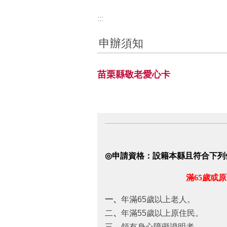
:::
申辦須知
苗栗縣敬老愛心卡
◎
申請資格：
設籍本縣且符合下列
滿65歲或原住民滿55歲
一、
年滿65歲以上老人。
二
、
年滿55歲以上原住民。
三
、
領有身心障礙證明者。