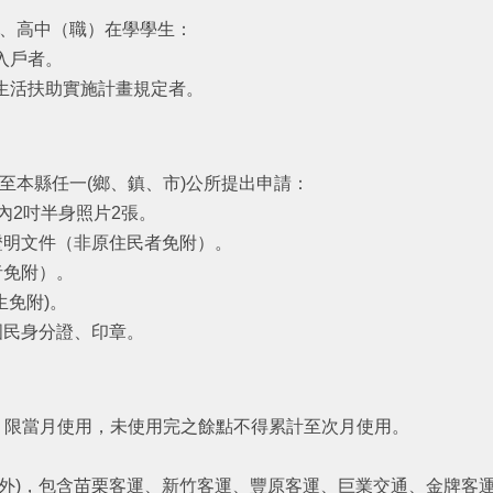
、高中（職）在學學生：
入戶者。
生活扶助實施計畫規定者。
至本縣任一(鄉、鎮、市)公所提出申請：
內2吋半身照片2張。
證明文件（非原住民者免附）。
者免附）。
生免附)。
國民身分證、印章。
)，限當月使用，未使用完之餘點不得累計至次月使用。
線除外)，包含苗栗客運、新竹客運、豐原客運、巨業交通、金牌客