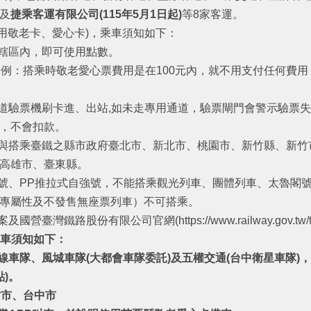
及
捷乘客運有限公司(115年5月1日起)
等8家客運。
僅適用敬老卡、愛心卡)，乘車須知如下：
縣轄區內，即可使用點數。
元)（例：搭乘時敬老愛心票費用是在100元內，就不用支付任何
道驗票機刷卡進、出站,如未走專用通道，驗票閘門會警示驗票
，不會扣款。
參與搭乘臺鐵之縣市政府臺北市、新北市、桃園市、新竹縣、新
高雄市、臺東縣。
號、PP推拉式自強號，不能搭乘觀光列車、團體列車、太魯閣號列
專屬性及不發售無座票列車）不可搭乘。
路股份有限公司官網(https://www.railway.gov.tw/tra-ti
車須知如下：
線車隊、風城車隊(
大都會車隊委託)
及五權交通(台中衛星車隊)
點)
。
竹市、台中市