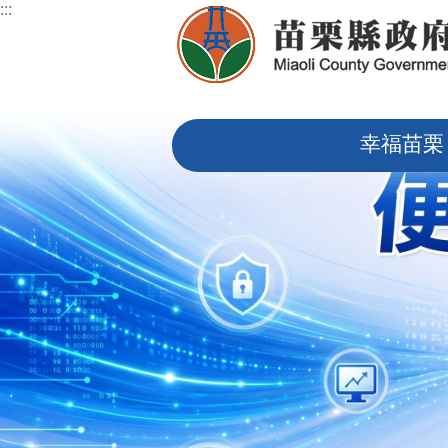
:::
跳到主要內容區塊
:::
幸福苗栗