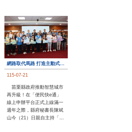
第235處關懷據點揭牌運作 縣長宣布共餐補助將加碼到1萬元
網路取代馬路 打造主動式數位便民服務 苗栗便民快e通 2.0智慧升級啟用
115-07-20
115-07-21
苗栗縣政府攜手牧田家庭
苗栗縣政府推動智慧城市
關懷協會，在頭屋鄉設立的
再升級！在「便民快e通」
社區照顧關懷據點20日揭牌
線上申辦平台正式上線滿一
運作，這是鄉內第6個、全
週年之際，縣府秘書長陳斌
縣第235處的據點；縣長鍾
山今（21）日親自主持「便
東錦在主持揭牌儀式推進據
民快e通 2.0 啟用記者會」，
點總數的同時，也宣布年底