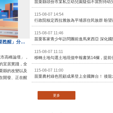
苗栗縣頭份市某私立幼兒園疑似不當對待幼
115-08-07 14:54
115-08-07 11:46
苗栗客家青少年訪問團前進馬來西亞 深化國
苗栗縣長鍾東錦受邀演講 「苗栗甦醒」分享近年轉變
115-08-07 11:11
城市高峰論壇」，
移轉土地勾選土地現值申報書第14欄，提前
的宜居實踐，全
115-08-07 11:00
栗縣的改變以及
在開發、正在醒
更多