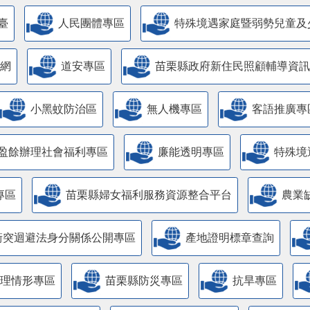
臺
人民團體專區
特殊境遇家庭暨弱勢兒童及
網
道安專區
苗栗縣政府新住民照顧輔導資訊
小黑蚊防治區
無人機專區
客語推廣專
盈餘辦理社會福利專區
廉能透明專區
特殊境
專區
苗栗縣婦女福利服務資源整合平台
農業
衝突迴避法身分關係公開專區
產地證明標章查詢
管理情形專區
苗栗縣防災專區
抗旱專區