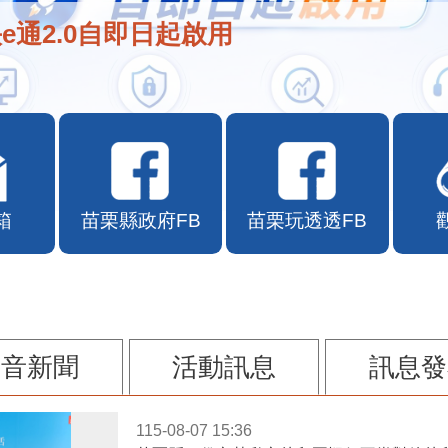
e通2.0自即日起啟用
箱
苗栗縣政府FB
苗栗玩透透FB
影音新聞
活動訊息
訊息發
115-08-07 15:36