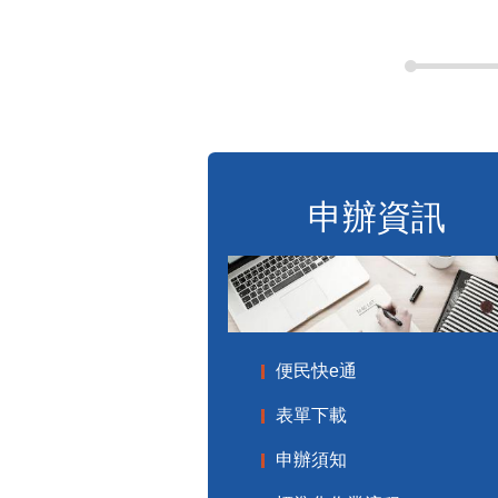
申辦資訊
便民快e通
表單下載
申辦須知