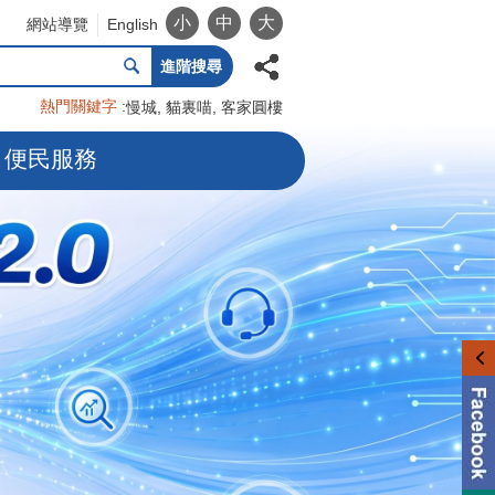
小
中
大
網站導覽
English
進階搜尋
熱門關鍵字
慢城
貓裏喵
客家圓樓
便民服務