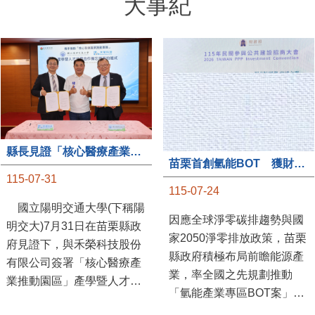
大事紀
縣長見證「核心醫療產業推動園區」產學合作簽約儀式
苗栗首創氫能BOT 獲財政部「突破之翼」肯定
115-07-31
115-07-24
國立陽明交通大學(下稱陽
因應全球淨零碳排趨勢與國
明交大)7月31日在苗栗縣政
家2050淨零排放政策，苗栗
府見證下，與禾榮科技股份
縣政府積極布局前瞻能源產
有限公司簽署「核心醫療產
業，率全國之先規劃推動
業推動園區」產學暨人才培
「氫能產業專區BOT案」，
育合作備忘錄，為苗栗產業
透過促進民間參與公共建設