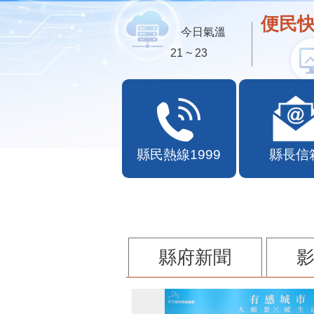
便民快
今日氣溫
21 ~ 23
縣民熱線1999
縣長信
縣府新聞