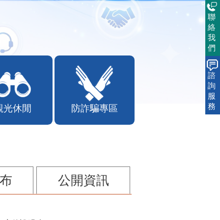
聯
絡
我
們
諮
詢
服
務
觀光休閒
防詐騙專區
布
公開資訊