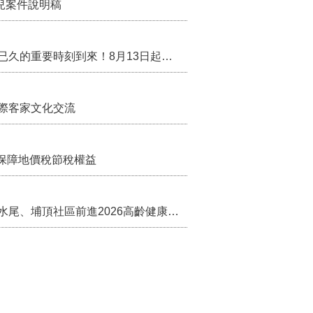
兒案件說明稿
行政院核定西拉雅族為平埔原住民族群 盼望已久的重要時刻到來！8月13日起受理民族成員名冊登記
際客家文化交流
保障地價稅節稅權益
苗栗農村綠色照顧成果登上全國舞台！ 後龍水尾、埔頂社區前進2026高齡健康產業博覽會