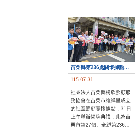
苗栗縣第236處關懷據點在苗栗市維祥里揭牌
115-07-31
社團法人苗栗縣桐欣照顧服
務協會在苗栗市維祥里成立
的社區照顧關懷據點，31日
上午舉辦揭牌典禮，此為苗
栗市第27個、全縣第236處
的據點。苗栗縣長鍾東錦上