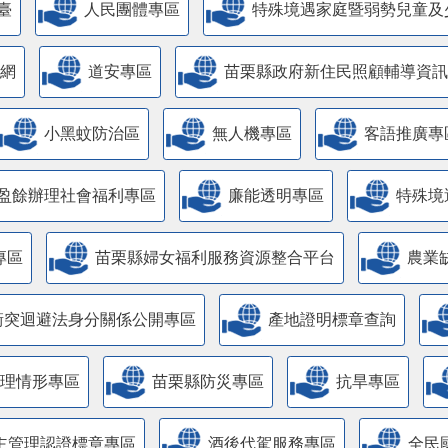
臺
人民團體專區
特殊境遇家庭暨弱勢兒童及
網
道安專區
苗栗縣政府新住民照顧輔導資訊
小黑蚊防治區
無人機專區
客語推廣專
盈餘辦理社會福利專區
廉能透明專區
特殊境
專區
苗栗縣婦女福利服務資源整合平台
農業
衝突迴避法身分關係公開專區
產地證明標章查詢
管理情形專區
苗栗縣防災專區
抗旱專區