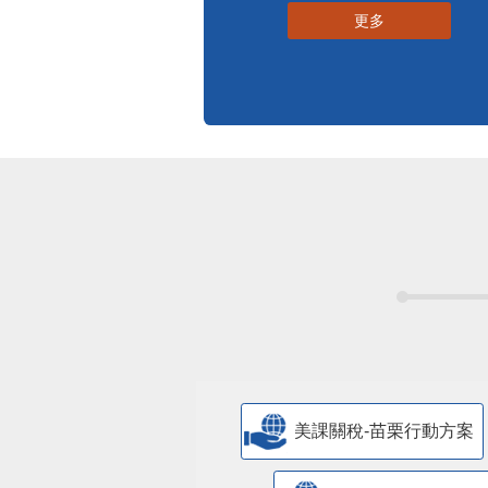
更多
美課關稅-苗栗行動方案