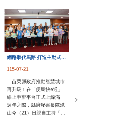
第235處關懷據點揭牌運作 縣長宣布共餐補助將加碼到1萬元
網路取代馬路 打造主動式數位便民服務 苗栗便民快e通 2.0智慧升級啟用
115-07-20
115-07-21
苗栗縣政府攜手牧田家庭
苗栗縣政府推動智慧城市
關懷協會，在頭屋鄉設立的
再升級！在「便民快e通」
社區照顧關懷據點20日揭牌
線上申辦平台正式上線滿一
運作，這是鄉內第6個、全
週年之際，縣府秘書長陳斌
縣第235處的據點；縣長鍾
山今（21）日親自主持「便
東錦在主持揭牌儀式推進據
民快e通 2.0 啟用記者會」，
點總數的同時，也宣布年底
宣布系統全面升級。數位發