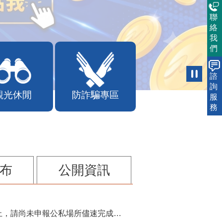
聯
絡
我
們
諮
詢
服
觀光休閒
防詐騙專區
務
布
公開資訊
115年第2季固定源空污費申報已於7月底截止，請尚未申報公私場所儘速完成申繳，以免面臨滯納金及罰鍰!