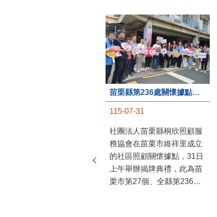
苗栗縣第236處關懷據點在苗栗市維祥里揭牌
115-07-31
社團法人苗栗縣桐欣照顧服
務協會在苗栗市維祥里成立
的社區照顧關懷據點，31日
上午舉辦揭牌典禮，此為苗
栗市第27個、全縣第236處
的據點。苗栗縣長鍾東錦上
午主持揭牌儀式，頒發15萬