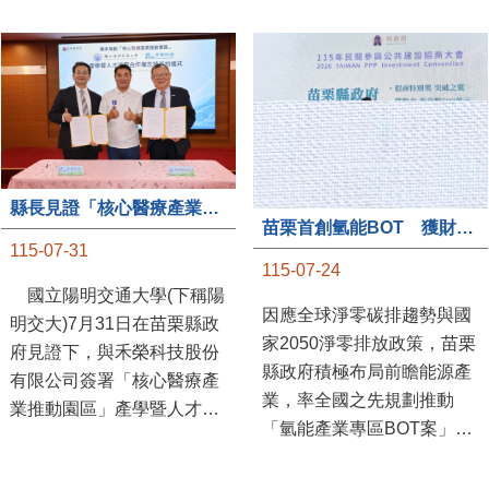
縣長見證「核心醫療產業推動園區」產學合作簽約儀式
苗栗首創氫能BOT 獲財政部「突破之翼」肯定
115-07-31
115-07-24
國立陽明交通大學(下稱陽
因應全球淨零碳排趨勢與國
明交大)7月31日在苗栗縣政
家2050淨零排放政策，苗栗
府見證下，與禾榮科技股份
縣政府積極布局前瞻能源產
有限公司簽署「核心醫療產
業，率全國之先規劃推動
業推動園區」產學暨人才培
「氫能產業專區BOT案」，
育合作備忘錄，為苗栗產業
透過促進民間參與公共建設
升級注入新動能，會中，縣