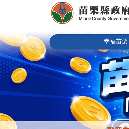
:::
跳到主要內容區塊
:::
幸福苗栗