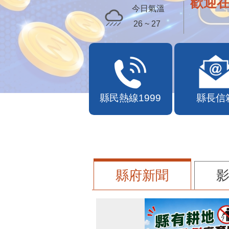
苗栗幣
今日氣溫
26 ~ 27
縣民熱線1999
縣長信
縣府新聞