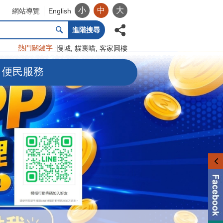
小
中
大
網站導覽
English
進階搜尋
熱門關鍵字
慢城
貓裏喵
客家圓樓
便民服務