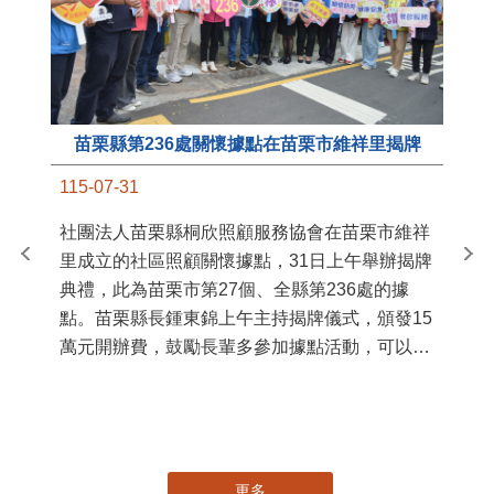
苗栗縣第236處關懷據點在苗栗市維祥里揭牌
11
115-07-31
國
社團法人苗栗縣桐欣照顧服務協會在苗栗市維祥
苗
里成立的社區照顧關懷據點，31日上午舉辦揭牌
署
典禮，此為苗栗市第27個、全縣第236處的據
作
點。苗栗縣長鍾東錦上午主持揭牌儀式，頒發15
縣
萬元開辦費，鼓勵長輩多參加據點活動，可以更
手
加健康、長壽。 坐落於苗栗市維祥里光華街89
號的社區照顧關懷據點，今 ...
更多