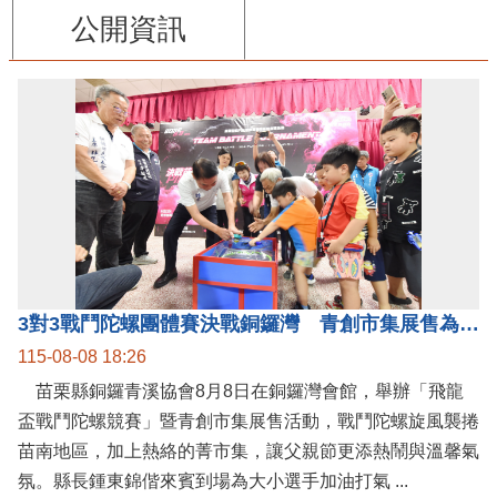
公開資訊
3對3戰鬥陀螺團體賽決戰銅鑼灣 青創市集展售為父親節增添繽紛
115-08-08 18:26
苗栗縣銅鑼青溪協會8月8日在銅鑼灣會館，舉辦「飛龍
盃戰鬥陀螺競賽」暨青創市集展售活動，戰鬥陀螺旋風襲捲
苗南地區，加上熱絡的菁市集，讓父親節更添熱鬧與溫馨氣
氛。縣長鍾東錦偕來賓到場為大小選手加油打氣 ...