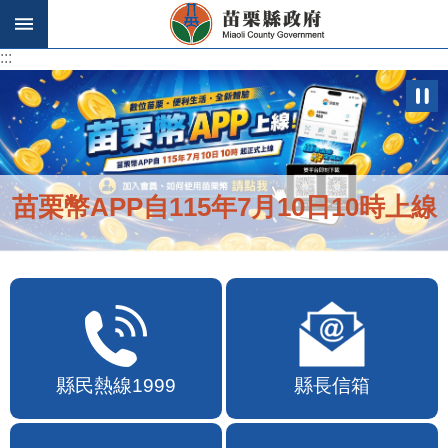
跳到主要內容區塊
:::
:::
苗栗幣APP自115年7月10日10時上線
縣民熱線1999
縣長信箱