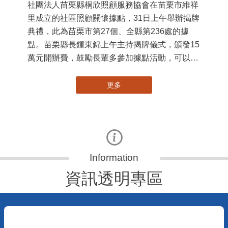
苗栗縣第236處關懷據點在苗栗市維祥里揭牌
11
115-07-31
國
社團法人苗栗縣桐欣照顧服務協會在苗栗市維祥
苗
里成立的社區照顧關懷據點，31日上午舉辦揭牌
署
典禮，此為苗栗市第27個、全縣第236處的據
作
點。苗栗縣長鍾東錦上午主持揭牌儀式，頒發15
縣
萬元開辦費，鼓勵長輩多參加據點活動，可以更
手
加健康、長壽。 坐落於苗栗市維祥里光華街89
號的社區照顧關懷據點，今 ...
更多