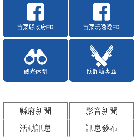
苗栗縣政府FB
苗栗玩透透FB
觀光休閒
防詐騙專區
縣府新聞
影音新聞
活動訊息
訊息發布