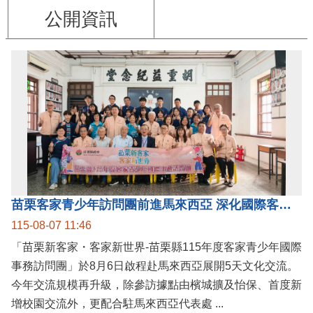
公開資訊
苗栗客家青少年訪問團前進馬來西亞 深化國際客家文化交流
115-08-07 11:46
「苗栗新客家・客家新世界-苗栗縣115年度客家青少年國際
事務訪問團」於8月6日啟程赴馬來西亞展開5天文化交流。
今年交流規模再升級，除參訪據點由檳城擴及怡保、首度新
增校園交流外，更配合駐馬來西亞代表處 ...