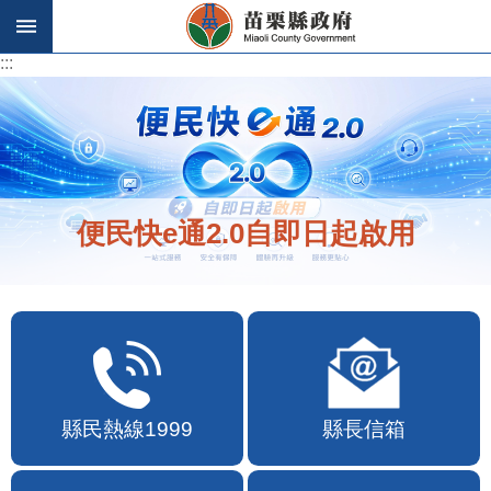
跳到主要內容區塊
:::
:::
便民快e通2.0自即日起啟用
縣民熱線1999
縣長信箱