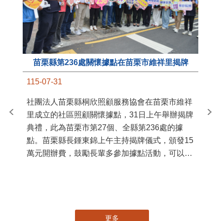
苗栗縣第236處關懷據點在苗栗市維祥里揭牌
11
115-07-31
國
社團法人苗栗縣桐欣照顧服務協會在苗栗市維祥
苗
里成立的社區照顧關懷據點，31日上午舉辦揭牌
署
典禮，此為苗栗市第27個、全縣第236處的據
作
點。苗栗縣長鍾東錦上午主持揭牌儀式，頒發15
縣
萬元開辦費，鼓勵長輩多參加據點活動，可以更
手
加健康、長壽。 坐落於苗栗市維祥里光華街89
號的社區照顧關懷據點，今 ...
更多