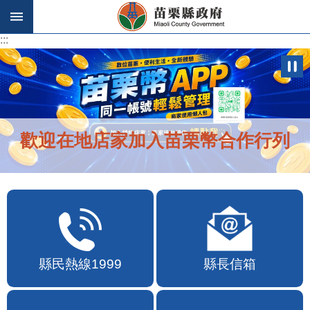
跳到主要內容區塊
:::
:::
歡迎在地店家加入苗栗幣合作行列
縣民熱線1999
縣長信箱