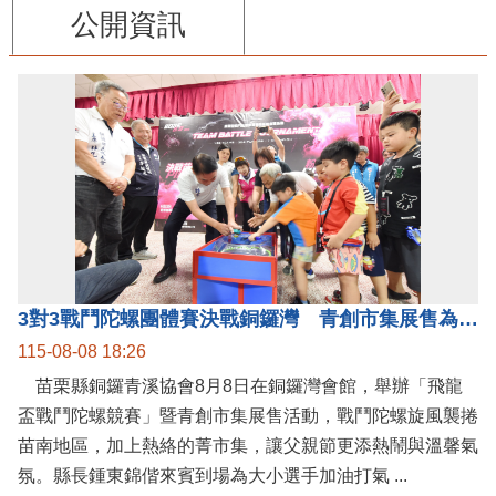
公開資訊
3對3戰鬥陀螺團體賽決戰銅鑼灣 青創市集展售為父親節增添繽紛
115-08-08 18:26
苗栗縣銅鑼青溪協會8月8日在銅鑼灣會館，舉辦「飛龍
盃戰鬥陀螺競賽」暨青創市集展售活動，戰鬥陀螺旋風襲捲
苗南地區，加上熱絡的菁市集，讓父親節更添熱鬧與溫馨氣
氛。縣長鍾東錦偕來賓到場為大小選手加油打氣 ...