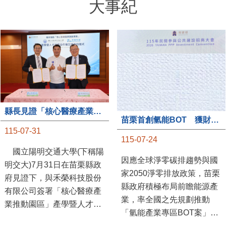
大事紀
縣長見證「核心醫療產業推動園區」產學合作簽約儀式
苗栗首創氫能BOT 獲財政部「突破之翼」肯定
115-07-31
115-07-24
國立陽明交通大學(下稱陽
因應全球淨零碳排趨勢與國
明交大)7月31日在苗栗縣政
家2050淨零排放政策，苗栗
府見證下，與禾榮科技股份
縣政府積極布局前瞻能源產
有限公司簽署「核心醫療產
業，率全國之先規劃推動
業推動園區」產學暨人才培
「氫能產業專區BOT案」，
育合作備忘錄，為苗栗產業
透過促進民間參與公共建設