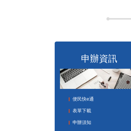
申辦資訊
便民快e通
表單下載
申辦須知