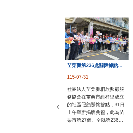
苗栗縣第236處關懷據點在苗栗市維祥里揭牌
115-07-31
社團法人苗栗縣桐欣照顧服
務協會在苗栗市維祥里成立
的社區照顧關懷據點，31日
上午舉辦揭牌典禮，此為苗
栗市第27個、全縣第236處
的據點。苗栗縣長鍾東錦上