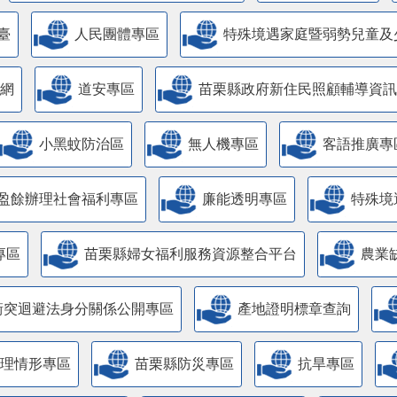
臺
人民團體專區
特殊境遇家庭暨弱勢兒童及
網
道安專區
苗栗縣政府新住民照顧輔導資訊
小黑蚊防治區
無人機專區
客語推廣專
盈餘辦理社會福利專區
廉能透明專區
特殊境
專區
苗栗縣婦女福利服務資源整合平台
農業
衝突迴避法身分關係公開專區
產地證明標章查詢
管理情形專區
苗栗縣防災專區
抗旱專區