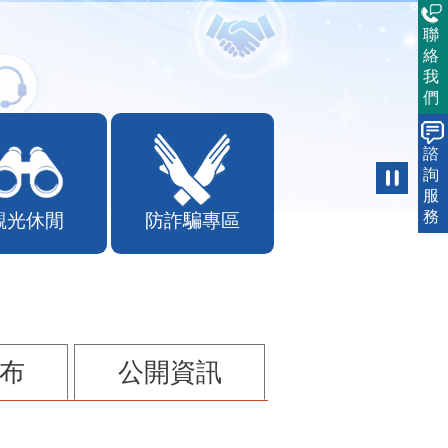
聯
絡
我
們
諮
詢
服
務
觀光休閒
防詐騙專區
布
公開資訊