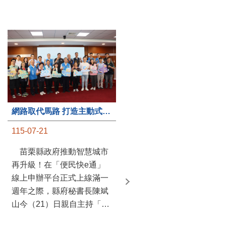
第235處關懷據點揭牌運作 縣長宣布共餐補助將加碼到1萬元
網路取代馬路 打造主動式數位便民服務 苗栗便民快e通 2.0智慧升級啟用
115-07-20
115-07-21
苗栗縣政府攜手牧田家庭
苗栗縣政府推動智慧城市
關懷協會，在頭屋鄉設立的
再升級！在「便民快e通」
社區照顧關懷據點20日揭牌
線上申辦平台正式上線滿一
運作，這是鄉內第6個、全
週年之際，縣府秘書長陳斌
縣第235處的據點；縣長鍾
山今（21）日親自主持「便
東錦在主持揭牌儀式推進據
民快e通 2.0 啟用記者會」，
點總數的同時，也宣布年底