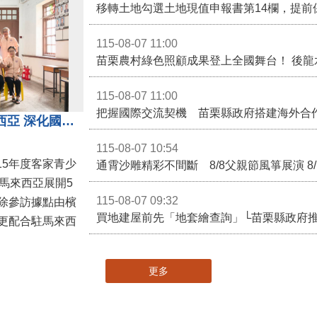
移轉土地勾選土地現值申報書第14欄，提前
115-08-07 11:00
115-08-07 11:00
苗栗客家青少年訪問團前進馬來西亞 深化國際客家文化交流
115-08-07 10:54
15年度客家青少
通霄沙雕精彩不間斷 8/8父親節風箏展演 8
馬來西亞展開5
115-08-07 09:32
除參訪據點由檳
買地建屋前先「地套繪查詢」└苗栗縣政府
更配合駐馬來西
更多