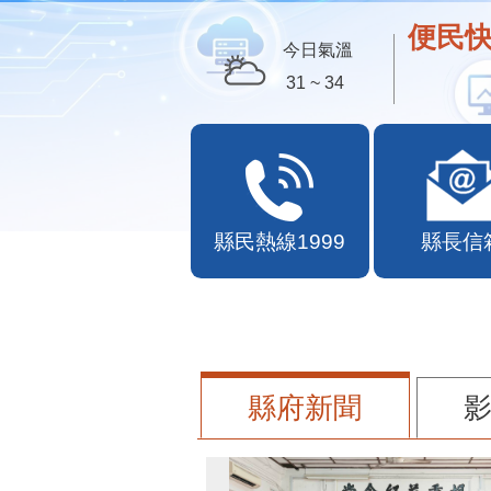
便民快
今日氣溫
31 ~ 34
縣民熱線1999
縣長信
縣府新聞