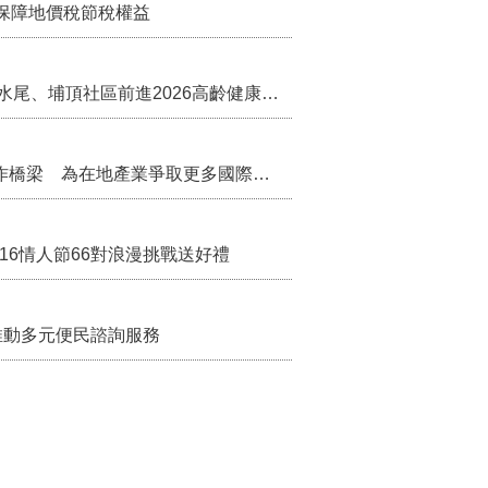
保障地價稅節稅權益
苗栗農村綠色照顧成果登上全國舞台！ 後龍水尾、埔頂社區前進2026高齡健康產業博覽會
把握國際交流契機 苗栗縣政府搭建海外合作橋梁 為在地產業爭取更多國際市場機會
/16情人節66對浪漫挑戰送好禮
推動多元便民諮詢服務