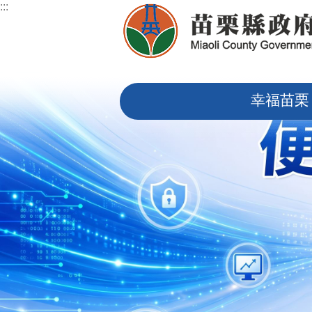
:::
跳到主要內容區塊
:::
幸福苗栗