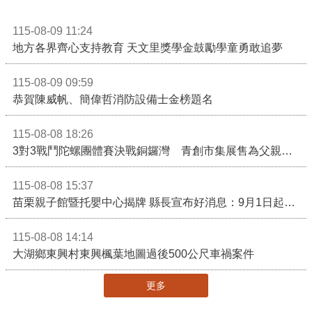
115-08-09 11:24
地方各界齊心支持教育 天文里獎學金鼓勵學童勇敢追夢
115-08-09 09:59
恭賀陳威帆、簡偉哲消防設備士金榜題名
115-08-08 18:26
3對3戰鬥陀螺團體賽決戰銅鑼灣 青創市集展售為父親節增添繽紛
115-08-08 15:37
苗栗親子館暨托嬰中心揭牌 縣長宣布好消息：9月1日起調降臨時托嬰費用
115-08-08 14:14
大湖鄉東興村東興楓葉地圖過後500公尺車禍案件
更多