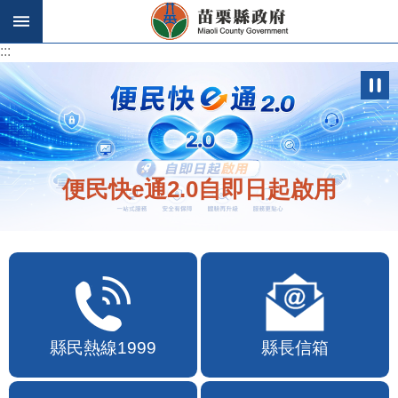
跳到主要內容區塊
:::
:::
便民快e通2.0自即日起啟用
縣民熱線1999
縣長信箱