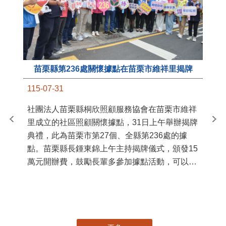
苗栗縣第236處關懷據點在苗栗市維祥里揭牌
11
115-07-31
國
社團法人苗栗縣桐欣照顧服務協會在苗栗市維祥
苗
里成立的社區照顧關懷據點，31日上午舉辦揭牌
署
典禮，此為苗栗市第27個、全縣第236處的據
作
點。苗栗縣長鍾東錦上午主持揭牌儀式，頒發15
縣
萬元開辦費，鼓勵長輩多參加據點活動，可以更
手
加健康、長壽。 坐落於苗栗市維祥里光華街89
號的社區照顧關懷據點，今 ...