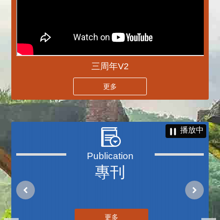
三周年V2
更多
播放中
專刊
更多