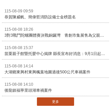
115-08-09 09:59
恭賀陳威帆、簡偉哲消防設備士金榜題名
115-08-08 18:26
3對3戰鬥陀螺團體賽決戰銅鑼灣 青創市集展售為父親節增添繽紛
115-08-08 15:37
苗栗親子館暨托嬰中心揭牌 縣長宣布好消息：9月1日起調降臨時托嬰費用
115-08-08 14:14
大湖鄉東興村東興楓葉地圖過後500公尺車禍案件
115-08-08 14:10
後龍鎮福寧里頭湖車禍案件
更多