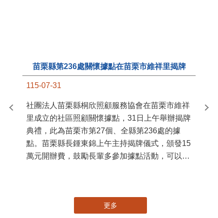
國
苗
署
作
縣
苗栗縣第236處關懷據點在苗栗市維祥里揭牌
手
115-07-31
社團法人苗栗縣桐欣照顧服務協會在苗栗市維祥
里成立的社區照顧關懷據點，31日上午舉辦揭牌
典禮，此為苗栗市第27個、全縣第236處的據
點。苗栗縣長鍾東錦上午主持揭牌儀式，頒發15
萬元開辦費，鼓勵長輩多參加據點活動，可以更
加健康、長壽。 坐落於苗栗市維祥里光華街89
號的社區照顧關懷據點，今 ...
更多