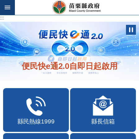
跳到主要內容區塊
:::
:::
便民快e通2.0自即日起啟用
縣民熱線1999
縣長信箱