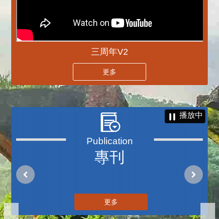
三周年V2
更多
播放中
專刊
更多