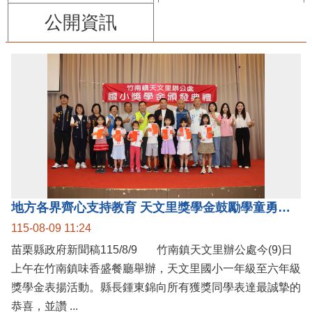
公開資訊
地方各界齊心支持教育 天文里獎學金鼓勵學童勇敢追夢
115-08-09 11:24
苗栗縣政府新聞稿115/8/9 竹南鎮天文里辦公處今(9)日
上午在竹南鎮味香盛餐廳舉辦，天文里國小一年級至六年級
獎學金表揚活動。縣長鍾東錦向所有獲獎同學表達最誠摯的
恭喜，並讚 ...