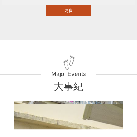
更多
大事紀
11