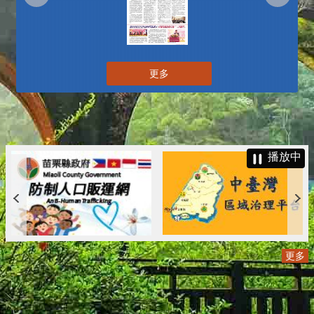
更多
播放中
更多