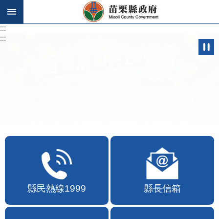
跳到主要內容區塊
:::
:::
苗栗幣APP自115年7月10日10時上線
縣民熱線1999
縣長信箱