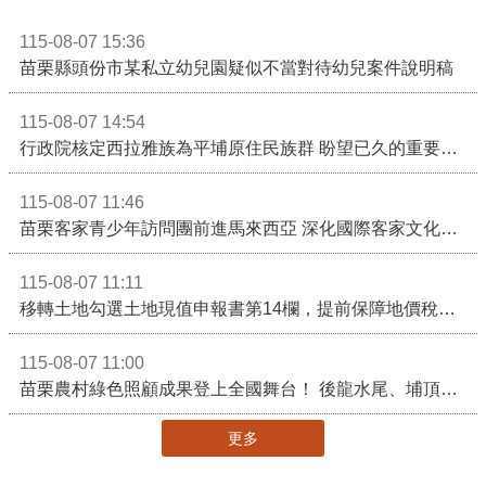
115-08-07 15:36
苗栗縣頭份市某私立幼兒園疑似不當對待幼兒案件說明稿
115-08-07 14:54
行政院核定西拉雅族為平埔原住民族群 盼望已久的重要時刻到來！8月13日起受理民族成員名冊登記
115-08-07 11:46
苗栗客家青少年訪問團前進馬來西亞 深化國際客家文化交流
115-08-07 11:11
移轉土地勾選土地現值申報書第14欄，提前保障地價稅節稅權益
115-08-07 11:00
苗栗農村綠色照顧成果登上全國舞台！ 後龍水尾、埔頂社區前進2026高齡健康產業博覽會
更多