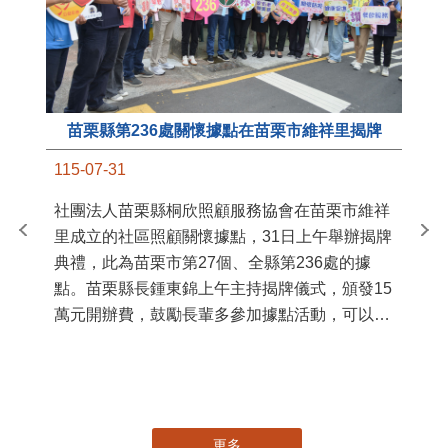
苗栗縣第236處關懷據點在苗栗市維祥里揭牌
11
115-07-31
國
社團法人苗栗縣桐欣照顧服務協會在苗栗市維祥
苗
里成立的社區照顧關懷據點，31日上午舉辦揭牌
署
典禮，此為苗栗市第27個、全縣第236處的據
作
點。苗栗縣長鍾東錦上午主持揭牌儀式，頒發15
縣
萬元開辦費，鼓勵長輩多參加據點活動，可以更
手
加健康、長壽。 坐落於苗栗市維祥里光華街89
號的社區照顧關懷據點，今 ...
更多