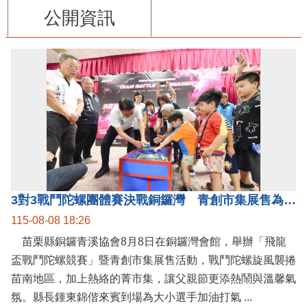
公開資訊
3對3戰鬥陀螺團體賽決戰銅鑼灣 青創市集展售為父親節增添繽紛
115-08-08 18:26
苗栗縣銅鑼青溪協會8月8日在銅鑼灣會館，舉辦「飛龍
盃戰鬥陀螺競賽」暨青創市集展售活動，戰鬥陀螺旋風襲捲
苗南地區，加上熱絡的菁市集，讓父親節更添熱鬧與溫馨氣
氛。縣長鍾東錦偕來賓到場為大小選手加油打氣 ...