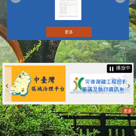
更多
播放中
更多