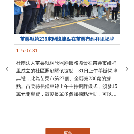
苗栗縣第236處關懷據點在苗栗市維祥里揭牌
11
115-07-31
國
社團法人苗栗縣桐欣照顧服務協會在苗栗市維祥
苗
里成立的社區照顧關懷據點，31日上午舉辦揭牌
署
典禮，此為苗栗市第27個、全縣第236處的據
作
點。苗栗縣長鍾東錦上午主持揭牌儀式，頒發15
縣
萬元開辦費，鼓勵長輩多參加據點活動，可以更
手
加健康、長壽。 坐落於苗栗市維祥里光華街89
號的社區照顧關懷據點，今 ...
更多