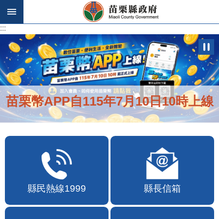
跳到主要內容區塊
:::
:::
苗栗幣APP自115年7月10日10時上線
縣民熱線1999
縣長信箱