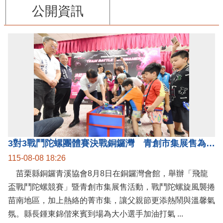
公開資訊
3對3戰鬥陀螺團體賽決戰銅鑼灣 青創市集展售為父親節增添繽紛
115-08-08 18:26
苗栗縣銅鑼青溪協會8月8日在銅鑼灣會館，舉辦「飛龍
盃戰鬥陀螺競賽」暨青創市集展售活動，戰鬥陀螺旋風襲捲
苗南地區，加上熱絡的菁市集，讓父親節更添熱鬧與溫馨氣
氛。縣長鍾東錦偕來賓到場為大小選手加油打氣 ...