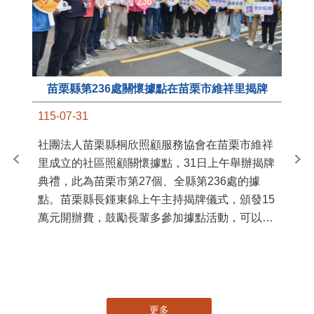
苗栗縣第236處關懷據點在苗栗市維祥里揭牌
11
115-07-31
國
社團法人苗栗縣桐欣照顧服務協會在苗栗市維祥
苗
里成立的社區照顧關懷據點，31日上午舉辦揭牌
署
典禮，此為苗栗市第27個、全縣第236處的據
作
點。苗栗縣長鍾東錦上午主持揭牌儀式，頒發15
縣
萬元開辦費，鼓勵長輩多參加據點活動，可以更
手
加健康、長壽。 坐落於苗栗市維祥里光華街89
號的社區照顧關懷據點，今 ...
更多