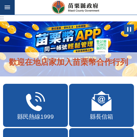
跳到主要內容區塊
:::
:::
歡迎在地店家加入苗栗幣合作行列
縣民熱線1999
縣長信箱