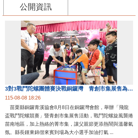
公開資訊
3對3戰鬥陀螺團體賽決戰銅鑼灣 青創市集展售為父親節增添繽紛
115-08-08 18:26
苗栗縣銅鑼青溪協會8月8日在銅鑼灣會館，舉辦「飛龍
盃戰鬥陀螺競賽」暨青創市集展售活動，戰鬥陀螺旋風襲捲
苗南地區，加上熱絡的菁市集，讓父親節更添熱鬧與溫馨氣
氛。縣長鍾東錦偕來賓到場為大小選手加油打氣 ...