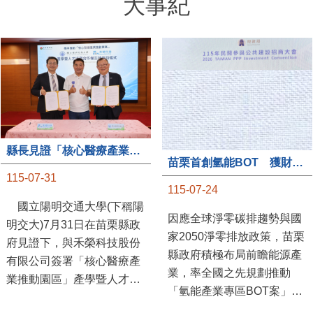
大事紀
縣長見證「核心醫療產業推動園區」產學合作簽約儀式
苗栗首創氫能BOT 獲財政部「突破之翼」肯定
115-07-31
115-07-24
國立陽明交通大學(下稱陽
因應全球淨零碳排趨勢與國
明交大)7月31日在苗栗縣政
家2050淨零排放政策，苗栗
府見證下，與禾榮科技股份
縣政府積極布局前瞻能源產
有限公司簽署「核心醫療產
業，率全國之先規劃推動
業推動園區」產學暨人才培
「氫能產業專區BOT案」，
育合作備忘錄，為苗栗產業
透過促進民間參與公共建設