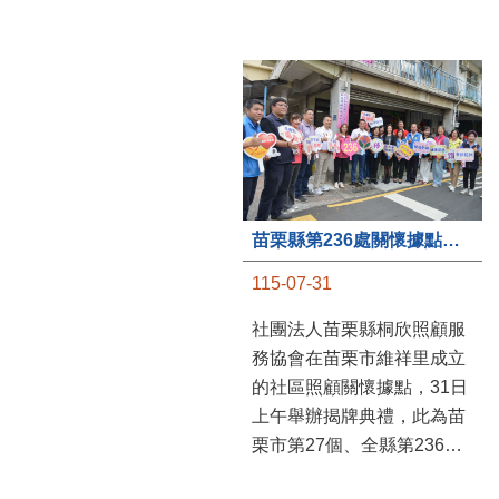
苗栗縣第236處關懷據點在苗栗市維祥里揭牌
115-07-31
社團法人苗栗縣桐欣照顧服
務協會在苗栗市維祥里成立
的社區照顧關懷據點，31日
上午舉辦揭牌典禮，此為苗
栗市第27個、全縣第236處
的據點。苗栗縣長鍾東錦上