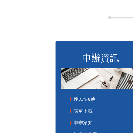
申辦資訊
便民快e通
表單下載
申辦須知