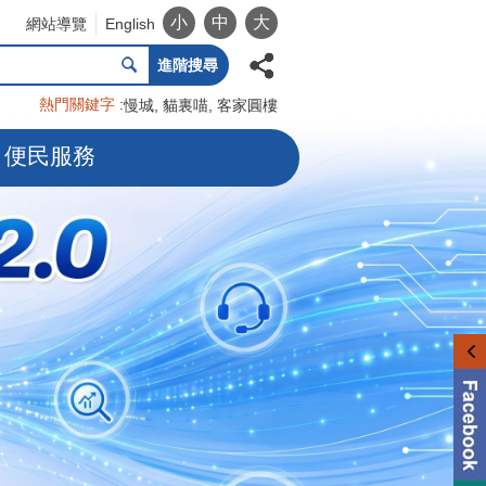
小
中
大
網站導覽
English
進階搜尋
熱門關鍵字
慢城
貓裏喵
客家圓樓
便民服務