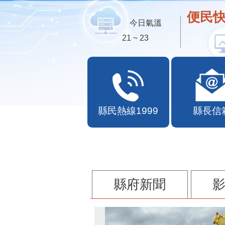
便民快
今日氣溫
21 ~ 23
縣民熱線1999
縣長信
縣府新聞