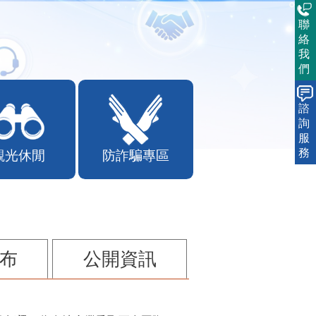
聯
絡
我
們
諮
詢
服
務
觀光休閒
防詐騙專區
布
公開資訊