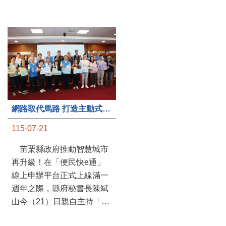
第235處關懷據點揭牌運作 縣長宣布共餐補助將加碼到1萬元
網路取代馬路 打造主動式數位便民服務 苗栗便民快e通 2.0智慧升級啟用
115-07-20
115-07-21
苗栗縣政府攜手牧田家庭
苗栗縣政府推動智慧城市
關懷協會，在頭屋鄉設立的
再升級！在「便民快e通」
社區照顧關懷據點20日揭牌
線上申辦平台正式上線滿一
運作，這是鄉內第6個、全
週年之際，縣府秘書長陳斌
縣第235處的據點；縣長鍾
山今（21）日親自主持「便
東錦在主持揭牌儀式推進據
民快e通 2.0 啟用記者會」，
點總數的同時，也宣布年底