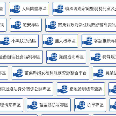
臺
人民團體專區
特殊境遇家庭暨弱勢兒童及
網
道安專區
苗栗縣政府新住民照顧輔導資訊
小黑蚊防治區
無人機專區
客語推廣專
盈餘辦理社會福利專區
廉能透明專區
特殊境
專區
苗栗縣婦女福利服務資源整合平台
農業
衝突迴避法身分關係公開專區
產地證明標章查詢
管理情形專區
苗栗縣防災專區
抗旱專區