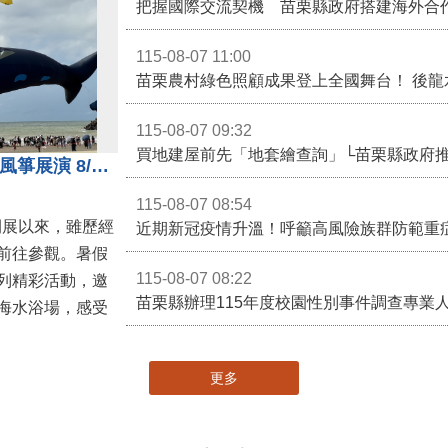
115-08-07 11:00
115-08-07 09:32
買地建屋前先「地套繪查詢」└苗栗縣政府
通霄沙雕精彩不間斷 8/8父親節風箏展演 8/16情人節66對浪漫挑戰送好禮
115-08-07 08:54
開展以來，雖歷經
近期新冠疫情升溫！呼籲高風險族群防範重
前往參觀。暑假
115-08-07 08:22
列精彩活動，邀
海水浴場，感受
更多