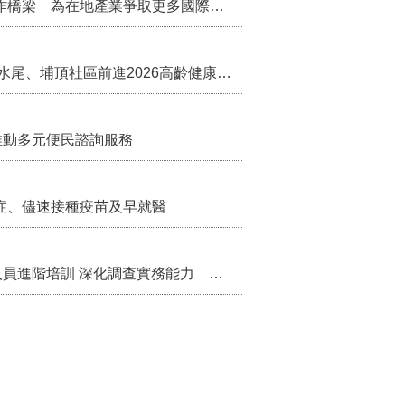
把握國際交流契機 苗栗縣政府搭建海外合作橋梁 為在地產業爭取更多國際市場機會
苗栗農村綠色照顧成果登上全國舞台！ 後龍水尾、埔頂社區前進2026高齡健康產業博覽會
推動多元便民諮詢服務
症、儘速接種疫苗及早就醫
苗栗縣辦理115年度校園性別事件調查專業人員進階培訓 深化調查實務能力 持續打造安全友善校園