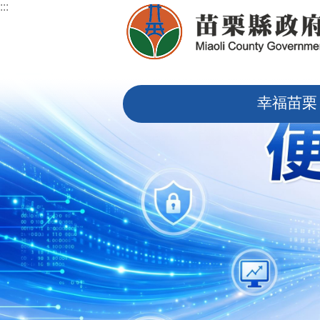
:::
跳到主要內容區塊
:::
幸福苗栗