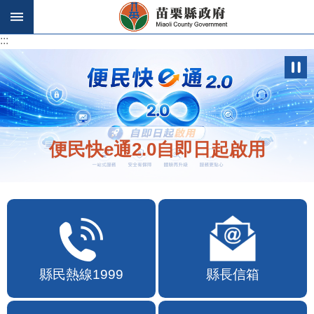
跳到主要內容區塊
:::
:::
歡迎在地店家加入苗栗幣合作行列
縣民熱線1999
縣長信箱