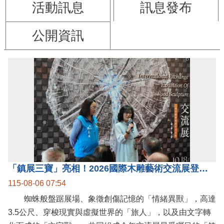
活動訊息
訊息發布
公開資訊
「鎮展三寶」亮相！2026國際木雕藝術交流展登場 國際木雕競賽得獎入圍名單同步揭曉
115-08-06 07:54
蜘蛛般盤踞展場、象徵創傷記憶的「情緒異獸」，高達
3.5公尺、穿梭現實與虛擬世界的「旅人」，以及由文字轉
化而成的「文字獸」，共同組成今年交流展最受矚目的「鎮