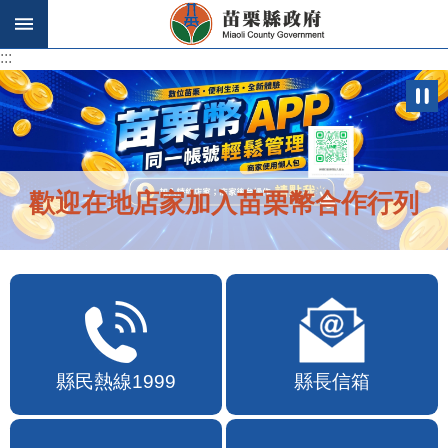
跳到主要內容區塊
:::
:::
歡迎在地店家加入苗栗幣合作行列
縣民熱線1999
縣長信箱