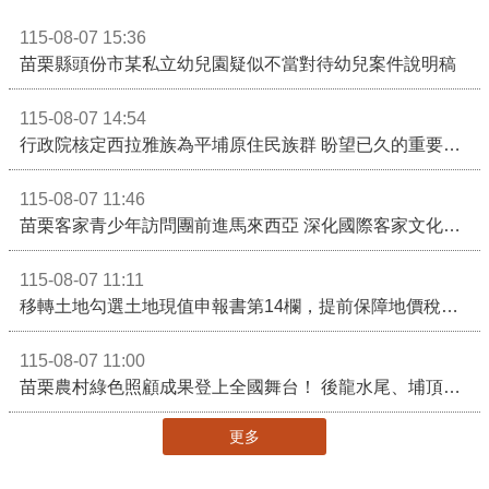
115-08-07 15:36
苗栗縣頭份市某私立幼兒園疑似不當對待幼兒案件說明稿
115-08-07 14:54
行政院核定西拉雅族為平埔原住民族群 盼望已久的重要時刻到來！8月13日起受理民族成員名冊登記
115-08-07 11:46
苗栗客家青少年訪問團前進馬來西亞 深化國際客家文化交流
115-08-07 11:11
移轉土地勾選土地現值申報書第14欄，提前保障地價稅節稅權益
115-08-07 11:00
苗栗農村綠色照顧成果登上全國舞台！ 後龍水尾、埔頂社區前進2026高齡健康產業博覽會
更多