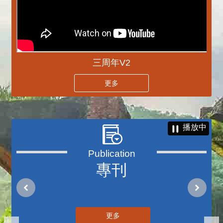
三周年V2
更多
播放中
專刊
更多