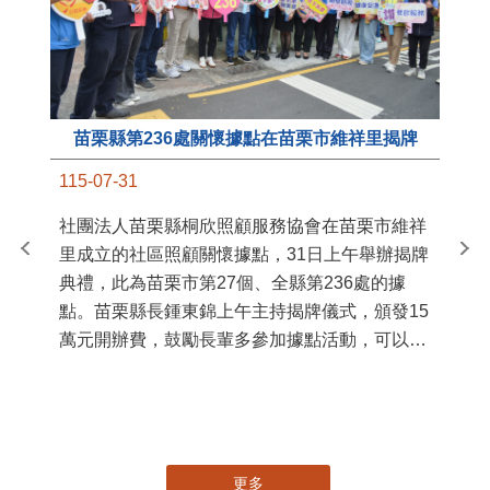
苗栗縣第236處關懷據點在苗栗市維祥里揭牌
11
115-07-31
國
社團法人苗栗縣桐欣照顧服務協會在苗栗市維祥
苗
里成立的社區照顧關懷據點，31日上午舉辦揭牌
署
典禮，此為苗栗市第27個、全縣第236處的據
作
點。苗栗縣長鍾東錦上午主持揭牌儀式，頒發15
縣
萬元開辦費，鼓勵長輩多參加據點活動，可以更
手
加健康、長壽。 坐落於苗栗市維祥里光華街89
號的社區照顧關懷據點，今 ...
更多