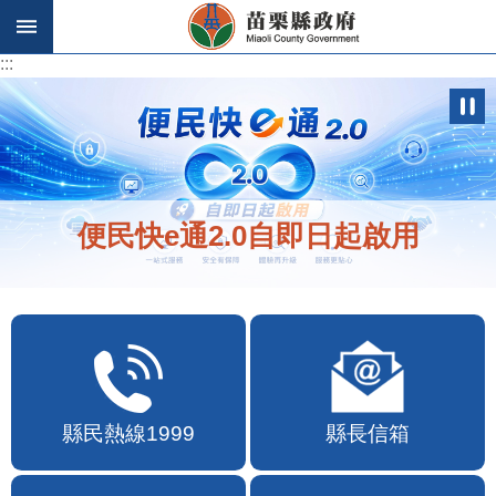
跳到主要內容區塊
:::
:::
便民快e通2.0自即日起啟用
縣民熱線1999
縣長信箱