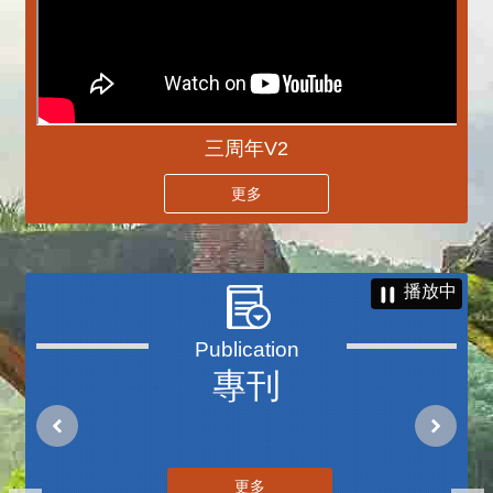
三周年V2
更多
播放中
專刊
更多