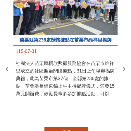
苗栗縣第236處關懷據點在苗栗市維祥里揭牌
11
115-07-31
國
社團法人苗栗縣桐欣照顧服務協會在苗栗市維祥
苗
里成立的社區照顧關懷據點，31日上午舉辦揭牌
署
典禮，此為苗栗市第27個、全縣第236處的據
作
點。苗栗縣長鍾東錦上午主持揭牌儀式，頒發15
縣
萬元開辦費，鼓勵長輩多參加據點活動，可以更
手
加健康、長壽。 坐落於苗栗市維祥里光華街89
號的社區照顧關懷據點，今 ...