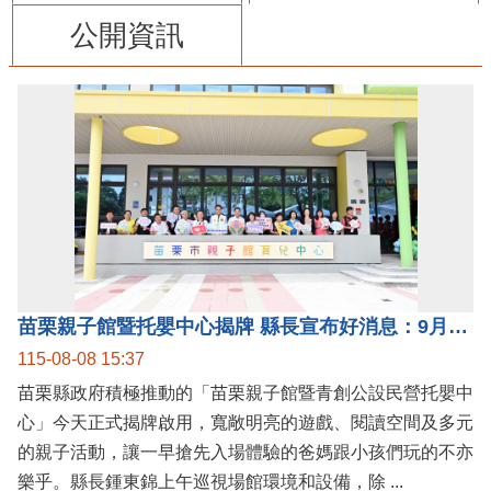
公開資訊
苗栗親子館暨托嬰中心揭牌 縣長宣布好消息：9月1日起調降臨時托嬰費用
115-08-08 15:37
苗栗縣政府積極推動的「苗栗親子館暨青創公設民營托嬰中
心」今天正式揭牌啟用，寬敞明亮的遊戲、閱讀空間及多元
的親子活動，讓一早搶先入場體驗的爸媽跟小孩們玩的不亦
樂乎。縣長鍾東錦上午巡視場館環境和設備，除 ...