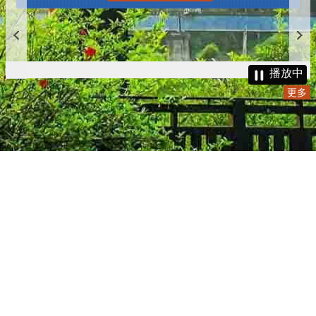
播放中
更多
:::
更新日期
115-08-09
瀏覽人次
4786046
版權所有 © 苗栗縣政府 Copyright 2019 Miaoli County Government
All rights reserved.
36001 苗栗市縣府路100號(第一辦公大樓)、36046 苗栗市府前路1號
(第二辦公大樓) 電話:1999(限苗栗縣內撥打), 037-322150(外縣市)
服務時間：上午8:00~12:00、13:00~17:00（彈性上班時間：上午
8:00~8:30）