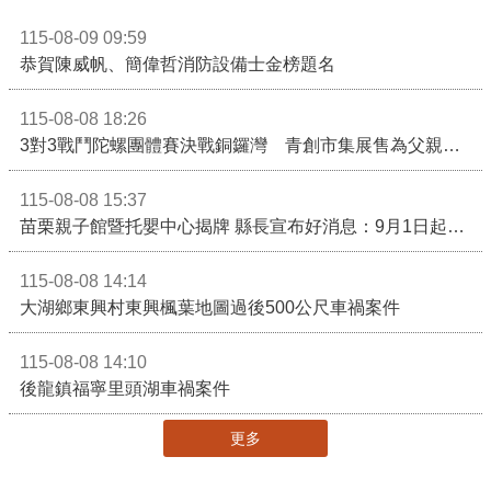
115-08-09 09:59
恭賀陳威帆、簡偉哲消防設備士金榜題名
115-08-08 18:26
3對3戰鬥陀螺團體賽決戰銅鑼灣 青創市集展售為父親節增添繽紛
115-08-08 15:37
苗栗親子館暨托嬰中心揭牌 縣長宣布好消息：9月1日起調降臨時托嬰費用
115-08-08 14:14
大湖鄉東興村東興楓葉地圖過後500公尺車禍案件
115-08-08 14:10
後龍鎮福寧里頭湖車禍案件
更多