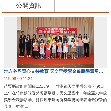
公開資訊
地方各界齊心支持教育 天文里獎學金鼓勵學童勇敢追夢
115-08-09 11:24
苗栗縣政府新聞稿115/8/9 竹南鎮天文里辦公處今(9)日
上午在竹南鎮味香盛餐廳舉辦，天文里國小一年級至六年級
獎學金表揚活動。縣長鍾東錦向所有獲獎同學表達最誠摯的
恭喜，並讚 ...