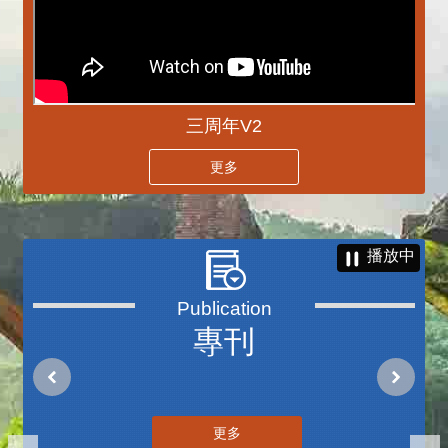
三周年V2
更多
播放中
專刊
更多