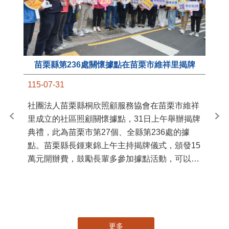
苗栗縣第236處關懷據點在苗栗市維祥里揭牌
11
115-07-31
國
社團法人苗栗縣桐欣照顧服務協會在苗栗市維祥
苗
里成立的社區照顧關懷據點，31日上午舉辦揭牌
署
典禮，此為苗栗市第27個、全縣第236處的據
作
點。苗栗縣長鍾東錦上午主持揭牌儀式，頒發15
縣
萬元開辦費，鼓勵長輩多參加據點活動，可以更
手
加健康、長壽。 坐落於苗栗市維祥里光華街89
號的社區照顧關懷據點，今 ...
更多