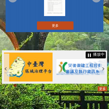
更多
播放中
更多