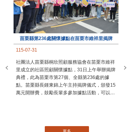
苗栗縣第236處關懷據點在苗栗市維祥里揭牌
11
115-07-31
國
社團法人苗栗縣桐欣照顧服務協會在苗栗市維祥
苗
里成立的社區照顧關懷據點，31日上午舉辦揭牌
署
典禮，此為苗栗市第27個、全縣第236處的據
作
點。苗栗縣長鍾東錦上午主持揭牌儀式，頒發15
縣
萬元開辦費，鼓勵長輩多參加據點活動，可以更
手
加健康、長壽。 坐落於苗栗市維祥里光華街89
號的社區照顧關懷據點，今 ...
更多