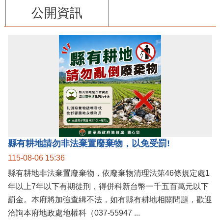
公開資訊
縣有耕地請勿非法棄置廢棄物，以免受罰!
115-08-06 15:36
縣有耕地非法棄置廢棄物，依廢棄物清理法第46條規定處1
年以上7年以下有期徒刑，得併科新台幣一千五百萬元以下
罰金。本府將加強查緝不法，如有縣有耕地相關問題，歡迎
洽詢本府地政處地權科（037-55947 ...