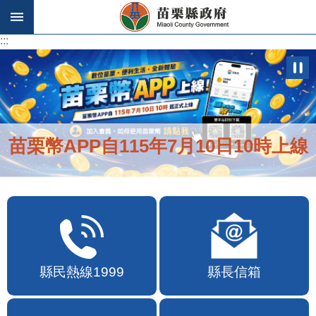
跳到主要內容區塊
:::
:::
苗栗幣APP自115年7月10日10時上線
縣民熱線1999
縣長信箱