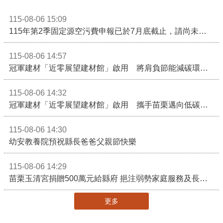
115-08-06 15:09
115年第2季固定源空污費申報已於7月底截止，請尚未申報公私場所儘速完成申繳，以免面臨滯納金及罰鍰!
115-08-06 14:57
冠軍建材「近零展望建材館」啟用 將肩負節能減碳環境教育重任
115-08-06 14:32
冠軍建材「近零展望建材館」啟用 攜手苗栗邁向低碳建築新未來
115-08-06 14:30
幼安教養院預祝縣長爸爸父親節快樂
115-08-06 14:29
苗栗玉清宮捐贈500萬元給縣府 挹注弱勢家庭服務及長照醫療資源
更多