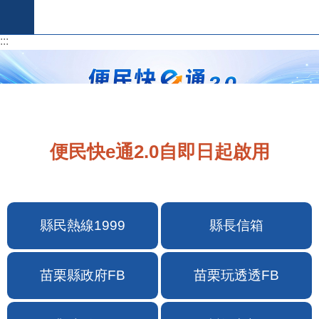
跳到主要內容區塊
:::
:::
便民快e通2.0自即日起啟用
縣民熱線1999
縣長信箱