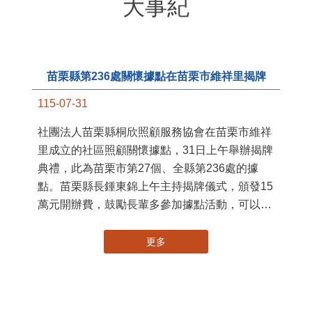
大事紀
苗栗縣第236處關懷據點在苗栗市維祥里揭牌
115-07-31
11
社團法人苗栗縣桐欣照顧服務協會在苗栗市維祥
國
里成立的社區照顧關懷據點，31日上午舉辦揭牌
苗