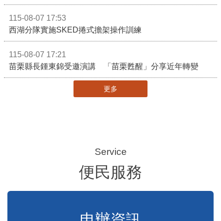
115-08-07 19:43
通霄分隊前往梅南里活動中心進行防災宣導
115-08-07 19:38
第四救災救護大隊前往西湖天福宮辦理防災宣導
115-08-07 19:26
台1線工程車車禍駕駛受困
115-08-07 17:53
西湖分隊實施SKED捲式擔架操作訓練
115-08-07 17:21
苗栗縣長鍾東錦受邀演講 「苗栗甦醒」分享近年轉變
更多