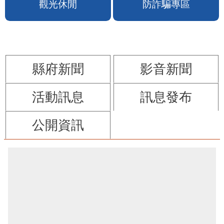
苗栗縣政府FB
苗栗玩透透FB
觀光休閒
防詐騙專區
縣府新聞
影音新聞
活動訊息
訊息發布