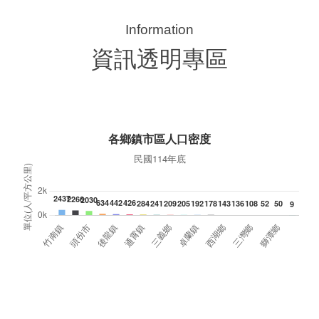
典禮，此為苗栗市第27個、全縣第236處的據
署
點。苗栗縣長鍾東錦上午主持揭牌儀式，頒發15
作
萬元開辦費，鼓勵長輩多參加據點活動，可以更
縣
加健康、長壽。 坐落於苗栗市維祥里光華街89
手
號的社區照顧關懷據點，今 ...
更多
資訊透明專區