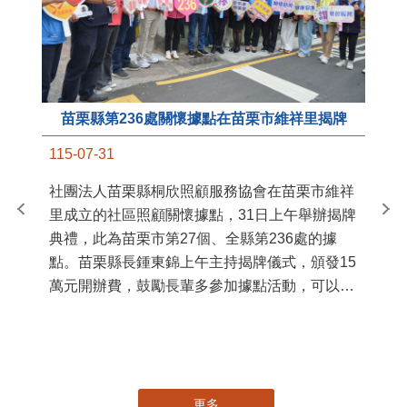
苗栗縣第236處關懷據點在苗栗市維祥里揭牌
11
115-07-31
國
社團法人苗栗縣桐欣照顧服務協會在苗栗市維祥
苗
里成立的社區照顧關懷據點，31日上午舉辦揭牌
署
典禮，此為苗栗市第27個、全縣第236處的據
作
點。苗栗縣長鍾東錦上午主持揭牌儀式，頒發15
縣
萬元開辦費，鼓勵長輩多參加據點活動，可以更
手
加健康、長壽。 坐落於苗栗市維祥里光華街89
號的社區照顧關懷據點，今 ...
更多