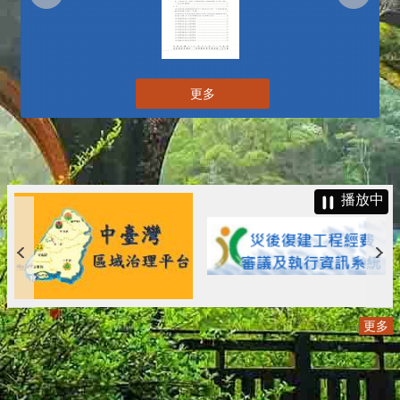
更多
播放中
更多