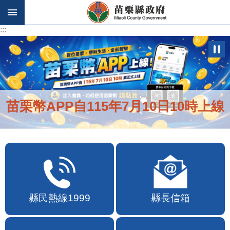
跳到主要內容區塊
:::
:::
苗栗幣APP自115年7月10日10時上線
縣民熱線1999
縣長信箱