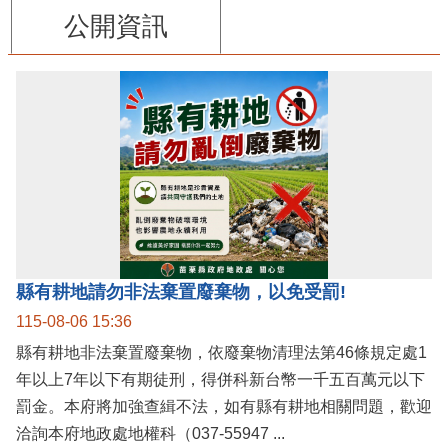
公開資訊
縣有耕地請勿非法棄置廢棄物，以免受罰!
115-08-06 15:36
縣有耕地非法棄置廢棄物，依廢棄物清理法第46條規定處1
年以上7年以下有期徒刑，得併科新台幣一千五百萬元以下
罰金。本府將加強查緝不法，如有縣有耕地相關問題，歡迎
洽詢本府地政處地權科（037-55947 ...