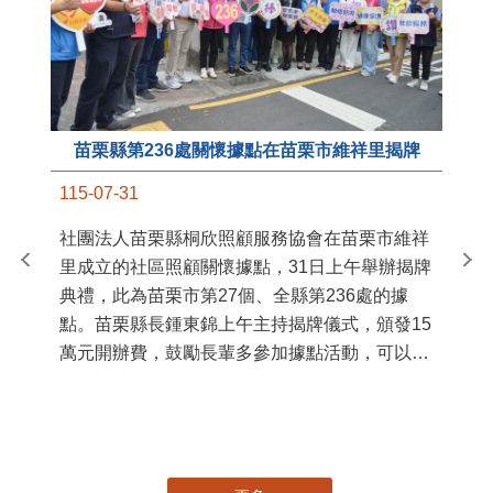
苗栗縣第236處關懷據點在苗栗市維祥里揭牌
11
115-07-31
國
社團法人苗栗縣桐欣照顧服務協會在苗栗市維祥
苗
里成立的社區照顧關懷據點，31日上午舉辦揭牌
署
典禮，此為苗栗市第27個、全縣第236處的據
作
點。苗栗縣長鍾東錦上午主持揭牌儀式，頒發15
縣
萬元開辦費，鼓勵長輩多參加據點活動，可以更
手
加健康、長壽。 坐落於苗栗市維祥里光華街89
號的社區照顧關懷據點，今 ...