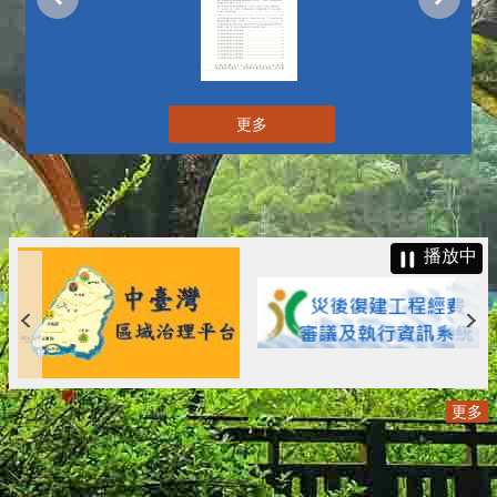
更多
播放中
更多