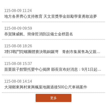
115-08-09 11:24
地方各界齊心支持教育 天文里獎學金鼓勵學童勇敢追夢
115-08-09 09:59
恭賀陳威帆、簡偉哲消防設備士金榜題名
115-08-08 18:26
3對3戰鬥陀螺團體賽決戰銅鑼灣 青創市集展售為父親節增添繽紛
115-08-08 15:37
苗栗親子館暨托嬰中心揭牌 縣長宣布好消息：9月1日起調降臨時托嬰費用
115-08-08 14:14
大湖鄉東興村東興楓葉地圖過後500公尺車禍案件
更多