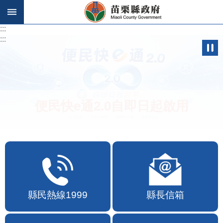
跳到主要內容區塊
:::
:::
便民快e通2.0自即日起啟用
縣民熱線1999
縣長信箱