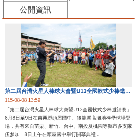
公開資訊
第二屆台灣火星人棒球大會暨U13全國軟式少棒邀請賽在苗栗舉辦
115-08-08 13:59
「第二屆台灣火星人棒球大會暨U13全國軟式少棒邀請賽」
8月8日至9日在苗栗縣頭屋國中、後龍溪高灘地棒壘球場登
場，共有來自苗栗、新竹、台中、南投及桃園等縣市多支隊
伍參加，8日上午在頭屋國中舉行開幕典禮 ...