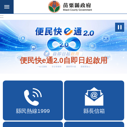
跳到主要內容區塊
:::
:::
便民快e通2.0自即日起啟用
縣民熱線1999
縣長信箱