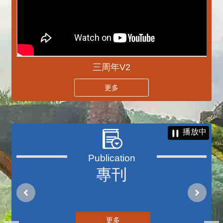
三周年V2
更多
播放中
專刊
更多