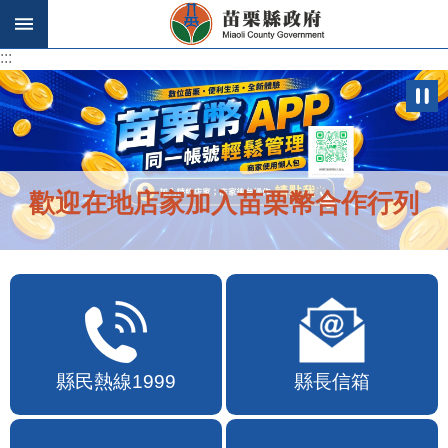
跳到主要內容區塊
:::
:::
歡迎在地店家加入苗栗幣合作行列
縣民熱線1999
縣長信箱