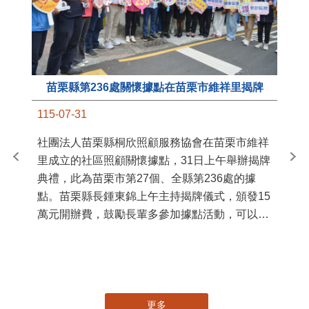
苗栗縣第236處關懷據點在苗栗市維祥里揭牌
11
115-07-31
國
社團法人苗栗縣桐欣照顧服務協會在苗栗市維祥
苗
里成立的社區照顧關懷據點，31日上午舉辦揭牌
署
典禮，此為苗栗市第27個、全縣第236處的據
作
點。苗栗縣長鍾東錦上午主持揭牌儀式，頒發15
縣
萬元開辦費，鼓勵長輩多參加據點活動，可以更
手
加健康、長壽。 坐落於苗栗市維祥里光華街89
號的社區照顧關懷據點，今 ...
更多