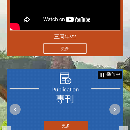
三周年V2
更多
播放中
專刊
更多