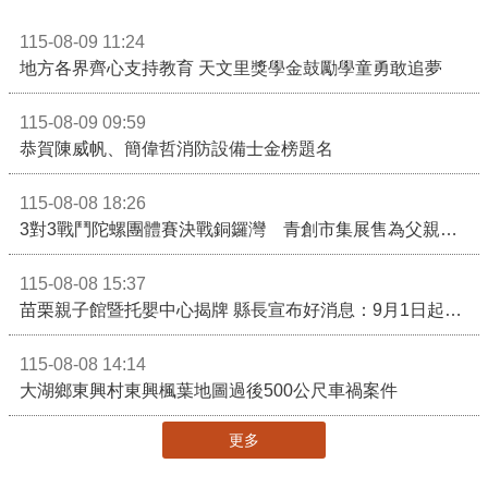
115-08-09 11:24
地方各界齊心支持教育 天文里獎學金鼓勵學童勇敢追夢
115-08-09 09:59
恭賀陳威帆、簡偉哲消防設備士金榜題名
115-08-08 18:26
3對3戰鬥陀螺團體賽決戰銅鑼灣 青創市集展售為父親節增添繽紛
115-08-08 15:37
苗栗親子館暨托嬰中心揭牌 縣長宣布好消息：9月1日起調降臨時托嬰費用
115-08-08 14:14
大湖鄉東興村東興楓葉地圖過後500公尺車禍案件
更多