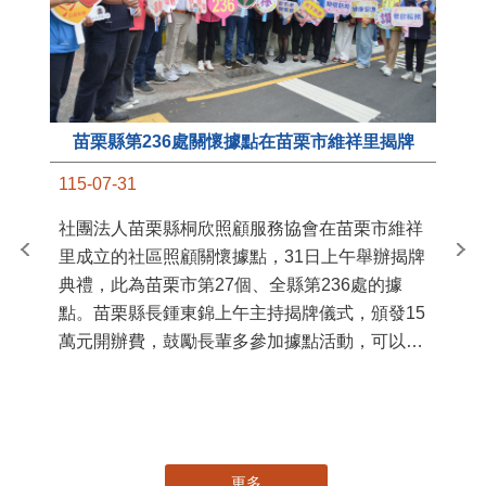
苗栗縣第236處關懷據點在苗栗市維祥里揭牌
11
115-07-31
國
社團法人苗栗縣桐欣照顧服務協會在苗栗市維祥
苗
里成立的社區照顧關懷據點，31日上午舉辦揭牌
署
典禮，此為苗栗市第27個、全縣第236處的據
作
點。苗栗縣長鍾東錦上午主持揭牌儀式，頒發15
縣
萬元開辦費，鼓勵長輩多參加據點活動，可以更
手
加健康、長壽。 坐落於苗栗市維祥里光華街89
號的社區照顧關懷據點，今 ...