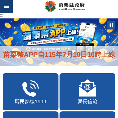
跳到主要內容區塊
:::
:::
便民快e通2.0自即日起啟用
縣民熱線1999
縣長信箱