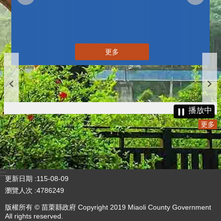
更多
播放中
更多