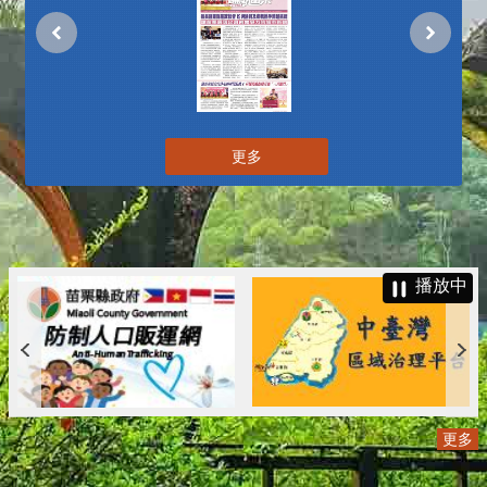
更多
播放中
更多