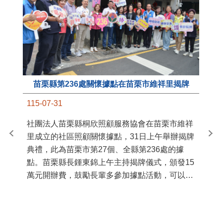
苗栗縣第236處關懷據點在苗栗市維祥里揭牌
11
115-07-31
國
社團法人苗栗縣桐欣照顧服務協會在苗栗市維祥
苗
里成立的社區照顧關懷據點，31日上午舉辦揭牌
署
典禮，此為苗栗市第27個、全縣第236處的據
作
點。苗栗縣長鍾東錦上午主持揭牌儀式，頒發15
縣
萬元開辦費，鼓勵長輩多參加據點活動，可以更
手
加健康、長壽。 坐落於苗栗市維祥里光華街89
號的社區照顧關懷據點，今 ...