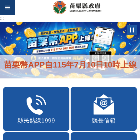
跳到主要內容區塊
:::
:::
苗栗幣APP自115年7月10日10時上線
縣民熱線1999
縣長信箱