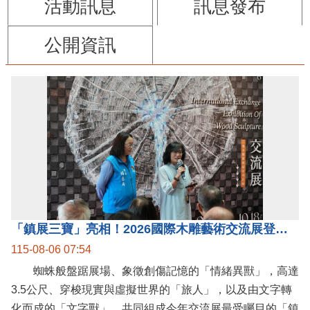
活動訊息
訊息發布
公開資訊
「鎮展三寶」亮相！2026國際木雕藝術交流展登場 國際木雕競賽得獎入圍名單同步揭曉
115-08-06 07:54
蜘蛛般盤踞展場、象徵創傷記憶的「情緒異獸」，高達
3.5公尺、穿梭現實與虛擬世界的「旅人」，以及由文字轉
化而成的「文字獸」，共同組成今年交流展最受矚目的「鎮