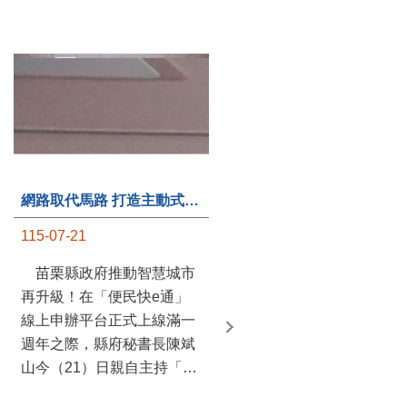
第235處關懷據點揭牌運作 縣長宣布共餐補助將加碼到1萬元
網路取代馬路 打造主動式數位便民服務 苗栗便民快e通 2.0智慧升級啟用
115-07-20
115-07-21
苗栗縣政府攜手牧田家庭
苗栗縣政府推動智慧城市
關懷協會，在頭屋鄉設立的
再升級！在「便民快e通」
社區照顧關懷據點20日揭牌
線上申辦平台正式上線滿一
運作，這是鄉內第6個、全
週年之際，縣府秘書長陳斌
縣第235處的據點；縣長鍾
山今（21）日親自主持「便
東錦在主持揭牌儀式推進據
民快e通 2.0 啟用記者會」，
點總數的同時，也宣布年底
宣布系統全面升級。數位發
前可望將共餐補助直接調高