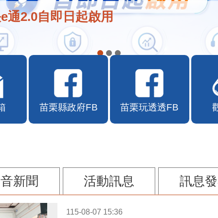
在地店家加入苗栗幣合作行列
箱
苗栗縣政府FB
苗栗玩透透FB
影音新聞
活動訊息
訊息發
115-08-07 15:36
苗栗縣頭份市某私立幼兒園疑似不當對待幼