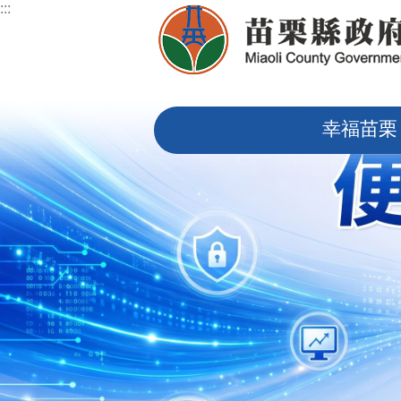
:::
跳到主要內容區塊
:::
幸福苗栗