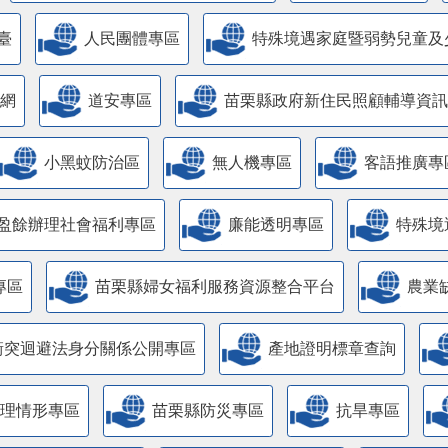
臺
人民團體專區
特殊境遇家庭暨弱勢兒童及
網
道安專區
苗栗縣政府新住民照顧輔導資訊
小黑蚊防治區
無人機專區
客語推廣專
盈餘辦理社會福利專區
廉能透明專區
特殊境
專區
苗栗縣婦女福利服務資源整合平台
農業
衝突迴避法身分關係公開專區
產地證明標章查詢
管理情形專區
苗栗縣防災專區
抗旱專區
主管理認證標章專區
酒後代駕服務專區
全民