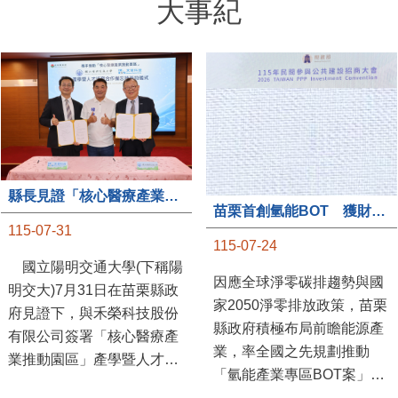
縣長見證「核心醫療產業推動園區」產學合作簽約儀式
苗栗首創氫能BOT 獲財政部「突破之翼」肯定
115-07-31
115-07-24
國立陽明交通大學(下稱陽
因應全球淨零碳排趨勢與國
明交大)7月31日在苗栗縣政
家2050淨零排放政策，苗栗
府見證下，與禾榮科技股份
縣政府積極布局前瞻能源產
有限公司簽署「核心醫療產
業，率全國之先規劃推動
業推動園區」產學暨人才培
「氫能產業專區BOT案」，
育合作備忘錄，為苗栗產業
透過促進民間參與公共建設
升級注入新動能，會中，縣
（BOT）模式，引進民間資