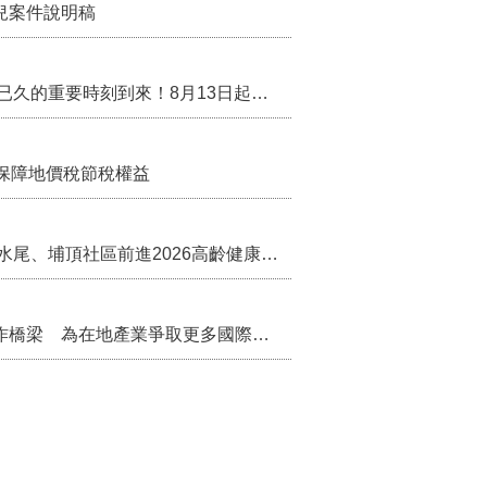
行政院核定西拉雅族為平埔原住民族群 盼望已久的重要時刻到來！8月13日起受理民族成員名冊登記
保障地價稅節稅權益
苗栗農村綠色照顧成果登上全國舞台！ 後龍水尾、埔頂社區前進2026高齡健康產業博覽會
把握國際交流契機 苗栗縣政府搭建海外合作橋梁 為在地產業爭取更多國際市場機會