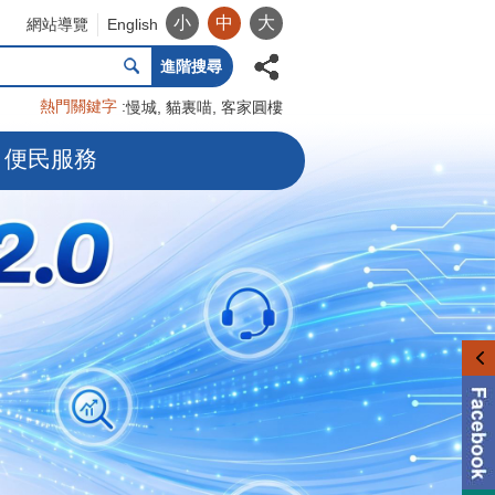
小
中
大
網站導覽
English
進階搜尋
熱門關鍵字
慢城
貓裏喵
客家圓樓
便民服務