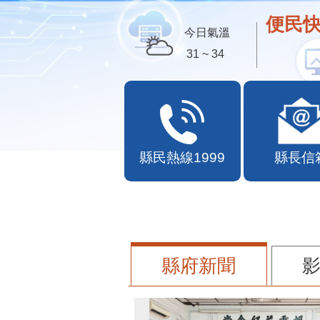
歡迎
今日氣溫
31 ~ 34
縣民熱線1999
縣長信
縣府新聞