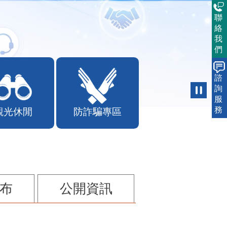
聯
絡
我
們
諮
詢
觀光休閒
防詐騙專區
服
務
布
公開資訊
兒案件說明稿