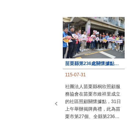
苗栗縣第236處關懷據點在苗栗市維祥里揭牌
115-07-31
社團法人苗栗縣桐欣照顧服
務協會在苗栗市維祥里成立
的社區照顧關懷據點，31日
上午舉辦揭牌典禮，此為苗
栗市第27個、全縣第236處
的據點。苗栗縣長鍾東錦上
午主持揭牌儀式，頒發15萬