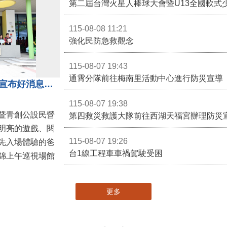
第二屆台灣火星人棒球大會暨U13全國軟式
115-08-08 11:21
強化民防急救觀念
115-08-07 19:43
通霄分隊前往梅南里活動中心進行防災宣導
苗栗親子館暨托嬰中心揭牌 縣長宣布好消息：9月1日起調降臨時托嬰費用
115-08-07 19:38
暨青創公設民營
第四救災救護大隊前往西湖天福宮辦理防災
明亮的遊戲、閱
115-08-07 19:26
先入場體驗的爸
台1線工程車車禍駕駛受困
錦上午巡視場館
更多