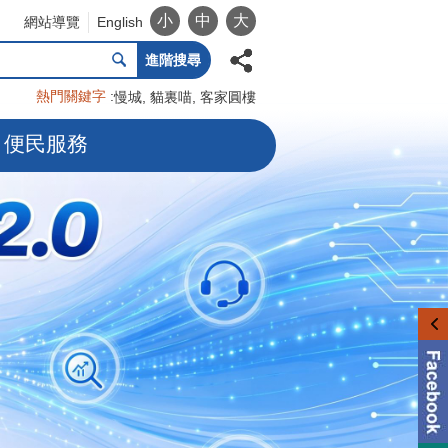
小
中
大
網站導覽
English
進階搜尋
熱門關鍵字
慢城
貓裏喵
客家圓樓
便民服務