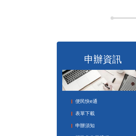
申辦資訊
便民快e通
表單下載
申辦須知