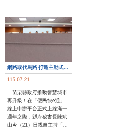
第235處關懷據點揭牌運作 縣長宣布共餐補助將加碼到1萬元
網路取代馬路 打造主動式數位便民服務 苗栗便民快e通 2.0智慧升級啟用
115-07-20
115-07-21
苗栗縣政府攜手牧田家庭
苗栗縣政府推動智慧城市
關懷協會，在頭屋鄉設立的
再升級！在「便民快e通」
社區照顧關懷據點20日揭牌
線上申辦平台正式上線滿一
運作，這是鄉內第6個、全
週年之際，縣府秘書長陳斌
縣第235處的據點；縣長鍾
山今（21）日親自主持「便
東錦在主持揭牌儀式推進據
民快e通 2.0 啟用記者會」，
點總數的同時，也宣布年底