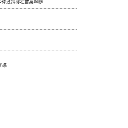
少棒邀請賽在苗栗舉辦
宣導