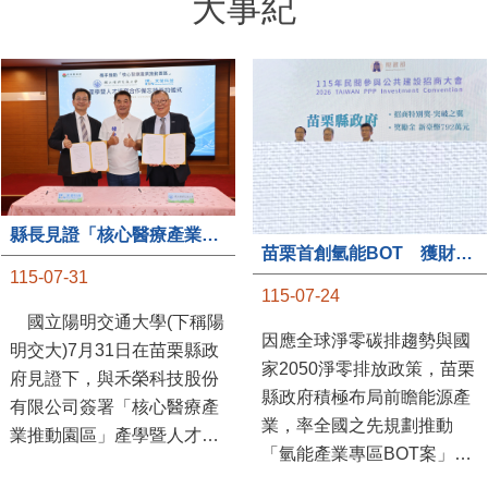
大事紀
縣長見證「核心醫療產業推動園區」產學合作簽約儀式
苗栗首創氫能BOT 獲財政部「突破之翼」肯定
115-07-31
115-07-24
國立陽明交通大學(下稱陽
因應全球淨零碳排趨勢與國
明交大)7月31日在苗栗縣政
家2050淨零排放政策，苗栗
府見證下，與禾榮科技股份
縣政府積極布局前瞻能源產
有限公司簽署「核心醫療產
業，率全國之先規劃推動
業推動園區」產學暨人才培
「氫能產業專區BOT案」，
育合作備忘錄，為苗栗產業
透過促進民間參與公共建設