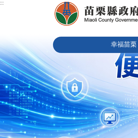
:::
跳到主要內容區塊
:::
幸福苗栗