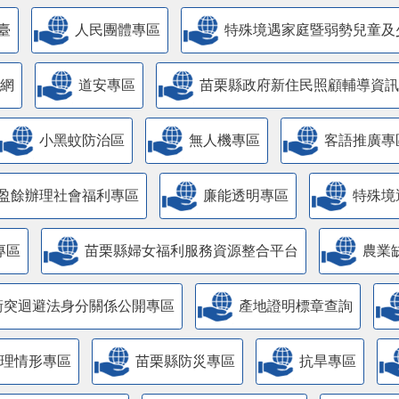
臺
人民團體專區
特殊境遇家庭暨弱勢兒童及
網
道安專區
苗栗縣政府新住民照顧輔導資訊
小黑蚊防治區
無人機專區
客語推廣專
盈餘辦理社會福利專區
廉能透明專區
特殊境
專區
苗栗縣婦女福利服務資源整合平台
農業
衝突迴避法身分關係公開專區
產地證明標章查詢
管理情形專區
苗栗縣防災專區
抗旱專區