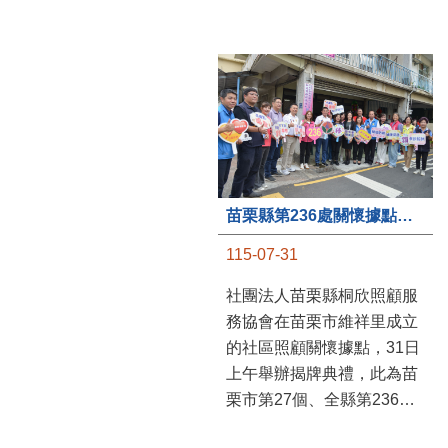
苗栗縣第236處關懷據點在苗栗市維祥里揭牌
115-07-31
社團法人苗栗縣桐欣照顧服
務協會在苗栗市維祥里成立
的社區照顧關懷據點，31日
上午舉辦揭牌典禮，此為苗
栗市第27個、全縣第236處
的據點。苗栗縣長鍾東錦上