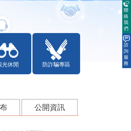
聯
絡
我
們
諮
詢
服
務
觀光休閒
防詐騙專區
布
公開資訊