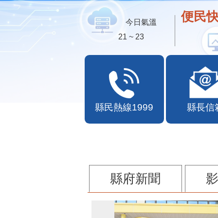
便民快
今日氣溫
21 ~ 23
縣民熱線1999
縣長信
縣府新聞