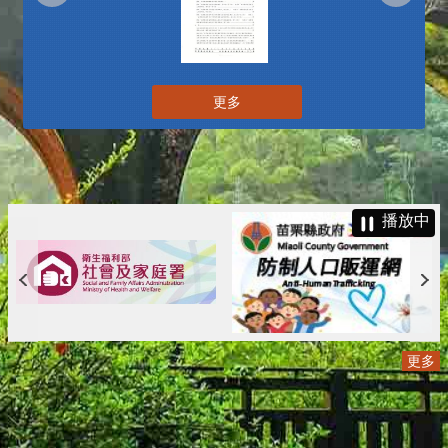
更多
播放中
更多