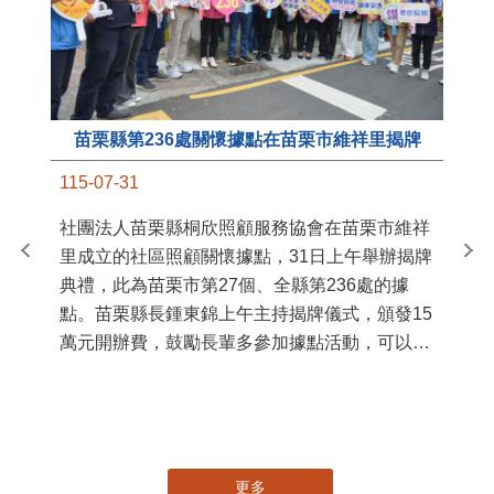
苗栗縣第236處關懷據點在苗栗市維祥里揭牌
11
115-07-31
國
社團法人苗栗縣桐欣照顧服務協會在苗栗市維祥
苗
里成立的社區照顧關懷據點，31日上午舉辦揭牌
署
典禮，此為苗栗市第27個、全縣第236處的據
作
點。苗栗縣長鍾東錦上午主持揭牌儀式，頒發15
縣
萬元開辦費，鼓勵長輩多參加據點活動，可以更
手
加健康、長壽。 坐落於苗栗市維祥里光華街89
號的社區照顧關懷據點，今 ...
更多