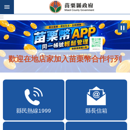
跳到主要內容區塊
:::
:::
歡迎在地店家加入苗栗幣合作行列
縣民熱線1999
縣長信箱