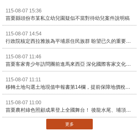
115-08-07 15:36
苗栗縣頭份市某私立幼兒園疑似不當對待幼兒案件說明稿
115-08-07 14:54
行政院核定西拉雅族為平埔原住民族群 盼望已久的重要時刻到來！8月13日起受理民族成員名冊登記
115-08-07 11:46
苗栗客家青少年訪問團前進馬來西亞 深化國際客家文化交流
115-08-07 11:11
移轉土地勾選土地現值申報書第14欄，提前保障地價稅節稅權益
115-08-07 11:00
苗栗農村綠色照顧成果登上全國舞台！ 後龍水尾、埔頂社區前進2026高齡健康產業博覽會
更多