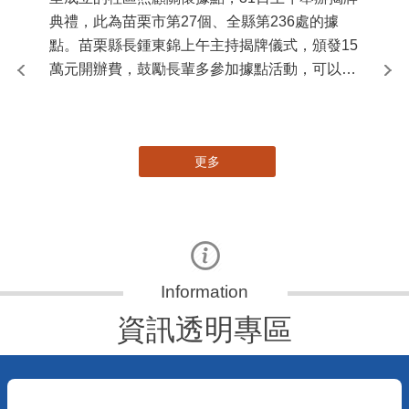
典禮，此為苗栗市第27個、全縣第236處的據
署
點。苗栗縣長鍾東錦上午主持揭牌儀式，頒發15
作
萬元開辦費，鼓勵長輩多參加據點活動，可以更
縣
加健康、長壽。 坐落於苗栗市維祥里光華街89
手
號的社區照顧關懷據點，今 ...
更多
資訊透明專區