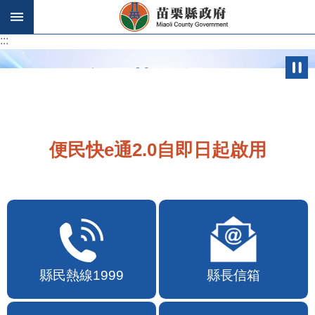
跳到主要內容區塊
:::
:::
便民快e通2.0自即日起啟用
縣民熱線1999
縣長信箱