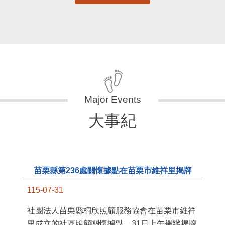
大事紀
苗栗縣第236處關懷據點在苗栗市維祥里揭牌
115-07-31
11
社團法人苗栗縣桐欣照顧服務協會在苗栗市維祥
國
里成立的社區照顧關懷據點，31日上午舉辦揭牌
苗