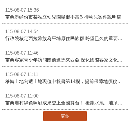
115-08-07 15:36
苗栗縣頭份市某私立幼兒園疑似不當對待幼兒案件說明稿
115-08-07 14:54
行政院核定西拉雅族為平埔原住民族群 盼望已久的重要時刻到來！8月13日起受理民族成員名冊登記
115-08-07 11:46
苗栗客家青少年訪問團前進馬來西亞 深化國際客家文化交流
115-08-07 11:11
移轉土地勾選土地現值申報書第14欄，提前保障地價稅節稅權益
115-08-07 11:00
苗栗農村綠色照顧成果登上全國舞台！ 後龍水尾、埔頂社區前進2026高齡健康產業博覽會
更多