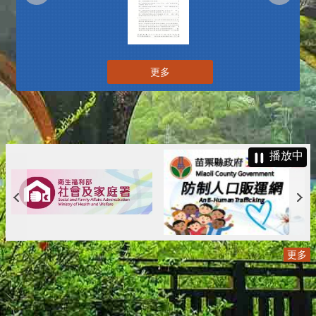
更多
播放中
更多