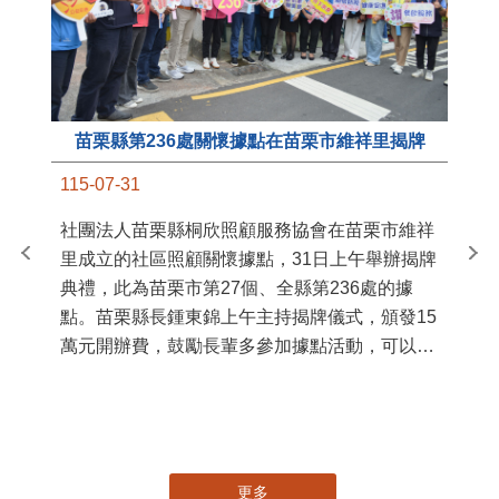
苗栗縣第236處關懷據點在苗栗市維祥里揭牌
11
115-07-31
國
社團法人苗栗縣桐欣照顧服務協會在苗栗市維祥
苗
里成立的社區照顧關懷據點，31日上午舉辦揭牌
署
典禮，此為苗栗市第27個、全縣第236處的據
作
點。苗栗縣長鍾東錦上午主持揭牌儀式，頒發15
縣
萬元開辦費，鼓勵長輩多參加據點活動，可以更
手
加健康、長壽。 坐落於苗栗市維祥里光華街89
號的社區照顧關懷據點，今 ...
更多