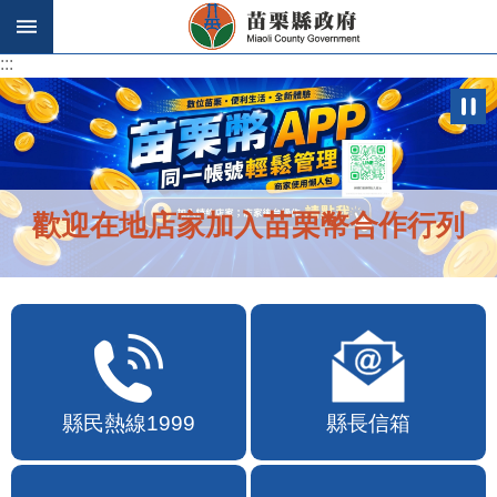
跳到主要內容區塊
:::
:::
歡迎在地店家加入苗栗幣合作行列
縣民熱線1999
縣長信箱