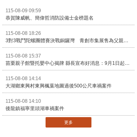
115-08-09 09:59
恭賀陳威帆、簡偉哲消防設備士金榜題名
115-08-08 18:26
3對3戰鬥陀螺團體賽決戰銅鑼灣 青創市集展售為父親節增添繽紛
115-08-08 15:37
苗栗親子館暨托嬰中心揭牌 縣長宣布好消息：9月1日起調降臨時托嬰費用
115-08-08 14:14
大湖鄉東興村東興楓葉地圖過後500公尺車禍案件
115-08-08 14:10
後龍鎮福寧里頭湖車禍案件
更多