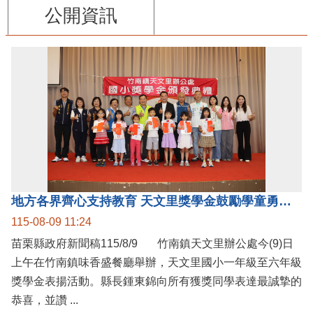
公開資訊
地方各界齊心支持教育 天文里獎學金鼓勵學童勇敢追夢
115-08-09 11:24
苗栗縣政府新聞稿115/8/9 竹南鎮天文里辦公處今(9)日
上午在竹南鎮味香盛餐廳舉辦，天文里國小一年級至六年級
獎學金表揚活動。縣長鍾東錦向所有獲獎同學表達最誠摯的
恭喜，並讚 ...