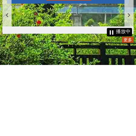
播放中
更多
:::
更新日期
115-08-09
瀏覽人次
4786136
版權所有 © 苗栗縣政府 Copyright 2019 Miaoli County Government
All rights reserved.
36001 苗栗市縣府路100號(第一辦公大樓)、36046 苗栗市府前路1號
(第二辦公大樓) 電話:1999(限苗栗縣內撥打), 037-322150(外縣市)
服務時間：上午8:00~12:00、13:00~17:00（彈性上班時間：上午
8:00~8:30）