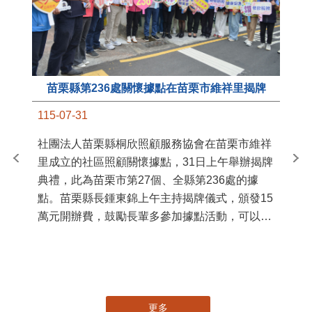
苗栗縣第236處關懷據點在苗栗市維祥里揭牌
11
115-07-31
國
社團法人苗栗縣桐欣照顧服務協會在苗栗市維祥
苗
里成立的社區照顧關懷據點，31日上午舉辦揭牌
署
典禮，此為苗栗市第27個、全縣第236處的據
作
點。苗栗縣長鍾東錦上午主持揭牌儀式，頒發15
縣
萬元開辦費，鼓勵長輩多參加據點活動，可以更
手
加健康、長壽。 坐落於苗栗市維祥里光華街89
號的社區照顧關懷據點，今 ...
更多