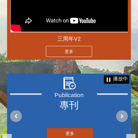
三周年V2
更多
播放中
專刊
更多