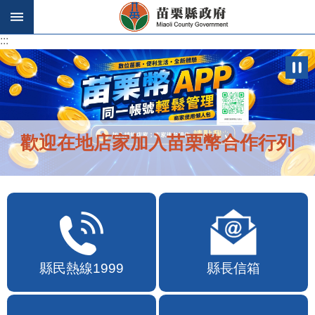
跳到主要內容區塊
:::
:::
歡迎在地店家加入苗栗幣合作行列
縣民熱線1999
縣長信箱