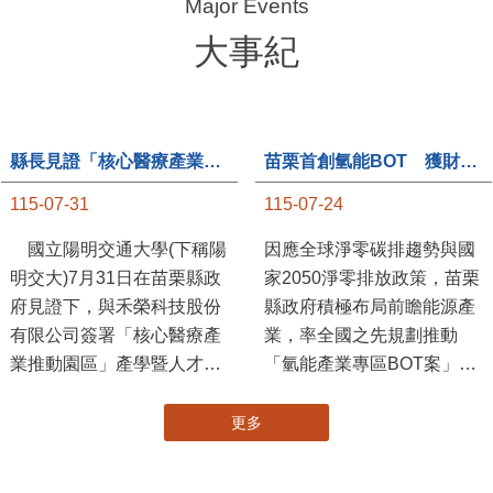
大事紀
縣長見證「核心醫療產業推動園區」產學合作簽約儀式
苗栗首創氫能BOT 獲財政部「突破之翼」肯定
115-07-31
115-07-24
國立陽明交通大學(下稱陽
因應全球淨零碳排趨勢與國
明交大)7月31日在苗栗縣政
家2050淨零排放政策，苗栗
府見證下，與禾榮科技股份
縣政府積極布局前瞻能源產
有限公司簽署「核心醫療產
業，率全國之先規劃推動
業推動園區」產學暨人才培