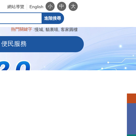
小
中
大
網站導覽
English
進階搜尋
熱門關鍵字
慢城
貓裏喵
客家圓樓
便民服務