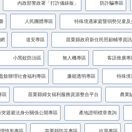
內政部警政署「打詐儀錶板」
防詐騙專區
臺
人民團體專區
特殊境遇家庭暨弱勢兒童及
網
道安專區
苗栗縣政府新住民照顧輔導資訊
小黑蚊防治區
無人機專區
客語推廣專
盈餘辦理社會福利專區
廉能透明專區
特殊境
專區
苗栗縣婦女福利服務資源整合平台
農業
衝突迴避法身分關係公開專區
產地證明標章查詢
管理情形專區
苗栗縣防災專區
抗旱專區