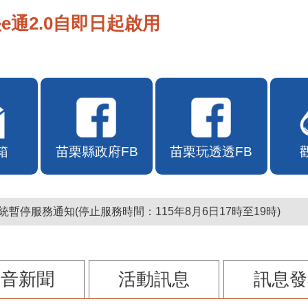
e通2.0自即日起啟用
箱
苗栗縣政府FB
苗栗玩透透FB
暫停服務通知(停止服務時間：115年8月6日17時至19時)
影音新聞
活動訊息
訊息發