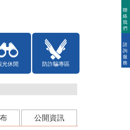
聯
絡
我
們
諮
詢
服
務
觀光休閒
防詐騙專區
布
公開資訊