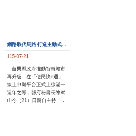
第235處關懷據點揭牌運作 縣長宣布共餐補助將加碼到1萬元
網路取代馬路 打造主動式數位便民服務 苗栗便民快e通 2.0智慧升級啟用
115-07-20
115-07-21
苗栗縣政府攜手牧田家庭
苗栗縣政府推動智慧城市
關懷協會，在頭屋鄉設立的
再升級！在「便民快e通」
社區照顧關懷據點20日揭牌
線上申辦平台正式上線滿一
運作，這是鄉內第6個、全
週年之際，縣府秘書長陳斌
縣第235處的據點；縣長鍾
山今（21）日親自主持「便