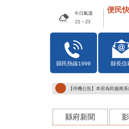
便民快
今日氣溫
30 ~ 33
縣民熱線1999
縣長信
【停機公告】本府為民服務系統
縣府新聞