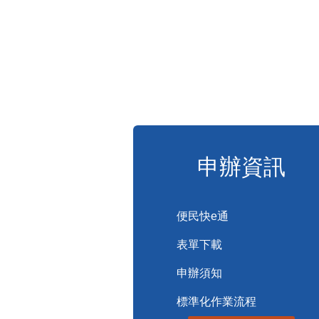
申辦資訊
便民快e通
表單下載