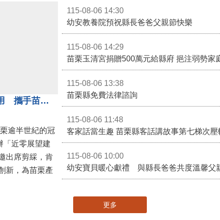
115-08-06 14:30
幼安教養院預祝縣長爸爸父親節快樂
115-08-06 14:29
苗栗玉清宮捐贈500萬元給縣府 挹注弱勢
115-08-06 13:38
苗栗縣免費法律諮詢
冠軍建材「近零展望建材館」啟用 攜手苗栗邁向低碳建築新未來
115-08-06 11:48
苗栗逾半世紀的冠
客家話當生趣 苗栗縣客話講故事第七梯次壓
舉辦「近零展望建
115-08-06 10:00
邀出席剪綵，肯
幼安寶貝暖心獻禮 與縣長爸爸共度溫馨父
創新，為苗栗產
更多