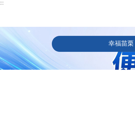
:::
跳到主要內容區塊
:::
幸福苗栗