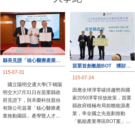
縣長見證「核心醫療產業推動園區」產學合作簽約儀式
苗栗首創氫能BOT 獲財政部「突破之翼」肯定
115-07-31
115-07-24
國立陽明交通大學(下稱陽
因應全球淨零碳排趨勢與國
明交大)7月31日在苗栗縣政
家2050淨零排放政策，苗栗
府見證下，與禾榮科技股份
縣政府積極布局前瞻能源產
有限公司簽署「核心醫療產
業，率全國之先規劃推動
業推動園區」產學暨人才培
「氫能產業專區BOT案」，
育合作備忘錄，為苗栗產業
透過促進民間參與公共建設
升級注入新動能，會中，縣