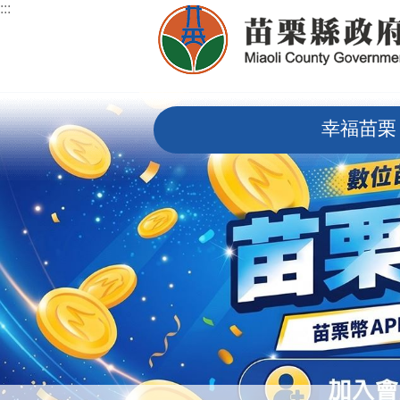
:::
跳到主要內容區塊
:::
幸福苗栗