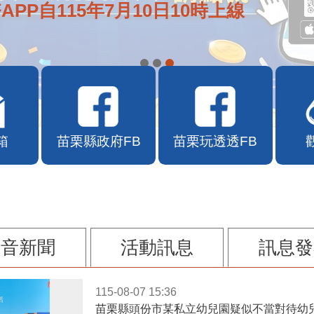
APP自115年7月10日10時上線
箱
苗栗縣政府FB
苗栗玩透透FB
影音新聞
活動訊息
訊息發
115-08-07 15:36
苗栗縣頭份市某私立幼兒園疑似不當對待幼