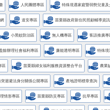
臺
人民團體專區
特殊境遇家庭暨弱勢兒童及
網
道安專區
苗栗縣政府新住民照顧輔導資訊
小黑蚊防治區
無人機專區
客語推廣專
盈餘辦理社會福利專區
廉能透明專區
特殊境
專區
苗栗縣婦女福利服務資源整合平台
農業
衝突迴避法身分關係公開專區
產地證明標章查詢
管理情形專區
苗栗縣防災專區
抗旱專區