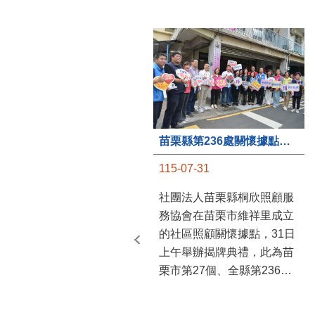
苗栗縣第236處關懷據點在苗栗市維祥里揭牌
115-07-31
社團法人苗栗縣桐欣照顧服
務協會在苗栗市維祥里成立
的社區照顧關懷據點，31日
上午舉辦揭牌典禮，此為苗
栗市第27個、全縣第236處
的據點。苗栗縣長鍾東錦上
午主持揭牌儀式，頒發15萬