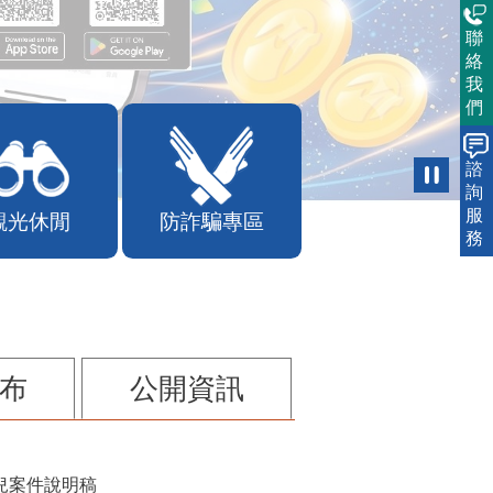
聯
絡
我
們
諮
詢
服
觀光休閒
防詐騙專區
務
布
公開資訊
兒案件說明稿