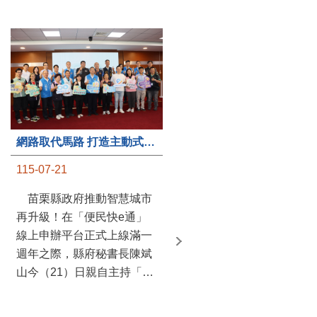
第235處關懷據點揭牌運作 縣長宣布共餐補助將加碼到1萬元
網路取代馬路 打造主動式數位便民服務 苗栗便民快e通 2.0智慧升級啟用
115-07-20
115-07-21
苗栗縣政府攜手牧田家庭
苗栗縣政府推動智慧城市
關懷協會，在頭屋鄉設立的
再升級！在「便民快e通」
社區照顧關懷據點20日揭牌
線上申辦平台正式上線滿一
運作，這是鄉內第6個、全
週年之際，縣府秘書長陳斌
縣第235處的據點；縣長鍾
山今（21）日親自主持「便
東錦在主持揭牌儀式推進據
民快e通 2.0 啟用記者會」，
點總數的同時，也宣布年底
宣布系統全面升級。數位發