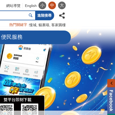
小
中
大
網站導覽
English
進階搜尋
熱門關鍵字
慢城
貓裏喵
客家圓樓
便民服務