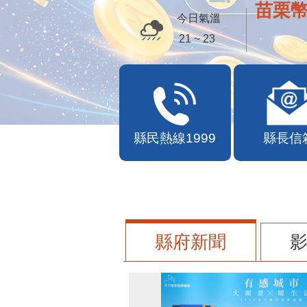
苗栗幣
今日氣溫
21 ~ 23
縣民熱線1999
縣長信
縣府新聞