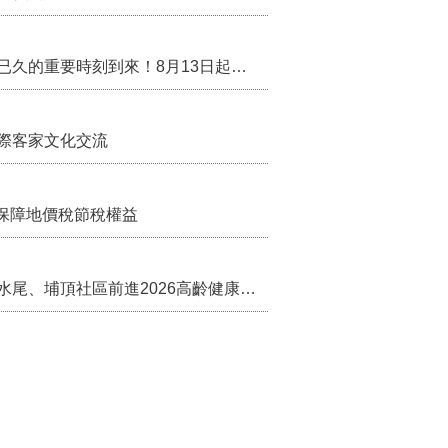
行政院核定西拉雅族為平埔原住民族群 盼望已久的重要時刻到來！8月13日起受理民族成員名冊登記
際客家文化交流
保障地價稅節稅權益
苗栗農村綠色照顧成果登上全國舞台！ 後龍水尾、埔頂社區前進2026高齡健康產業博覽會