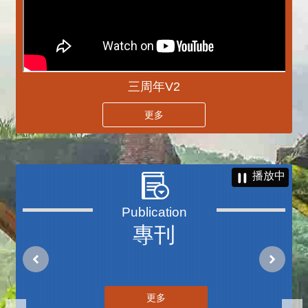
三周年V2
更多
播放中
專刊
更多