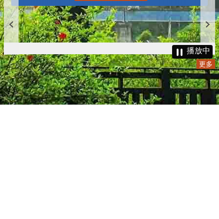
播放中
更多
:::
更新日期
115-08-08
瀏覽人次
4784687
版權所有 © 苗栗縣政府 Copyright 2019 Miaoli County Government
All rights reserved.
36001 苗栗市縣府路100號(第一辦公大樓)、36046 苗栗市府前路1號
(第二辦公大樓) 電話:1999(限苗栗縣內撥打), 037-322150(外縣市)
服務時間：上午8:00~12:00、13:00~17:00（彈性上班時間：上午
8:00~8:30）