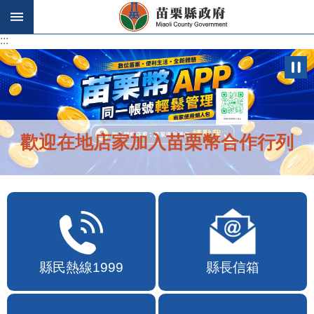
跳到主要內容區塊
:::
:::
歡迎在地店家加入苗栗幣合作行列
縣民熱線1999
縣長信箱