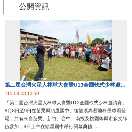
公開資訊
第二屆台灣火星人棒球大會暨U13全國軟式少棒邀請賽在苗栗舉辦
115-08-08 13:59
「第二屆台灣火星人棒球大會暨U13全國軟式少棒邀請賽」
8月8日至9日在苗栗縣頭屋國中、後龍溪高灘地棒壘球場登
場，共有來自苗栗、新竹、台中、南投及桃園等縣市多支隊
伍參加，8日上午在頭屋國中舉行開幕典禮 ...