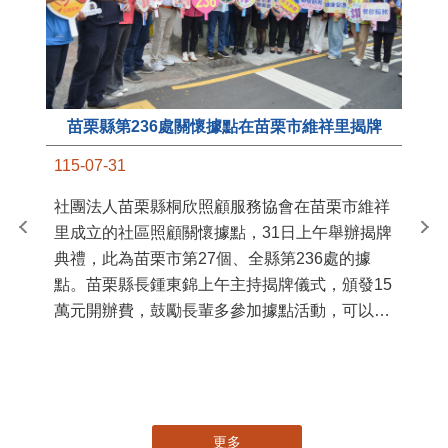
苗栗縣第236處關懷據點在苗栗市維祥里揭牌
11
115-07-31
國
社團法人苗栗縣桐欣照顧服務協會在苗栗市維祥
苗
里成立的社區照顧關懷據點，31日上午舉辦揭牌
署
典禮，此為苗栗市第27個、全縣第236處的據
作
點。苗栗縣長鍾東錦上午主持揭牌儀式，頒發15
縣
萬元開辦費，鼓勵長輩多參加據點活動，可以更
手
加健康、長壽。 坐落於苗栗市維祥里光華街89
號的社區照顧關懷據點，今 ...
更多