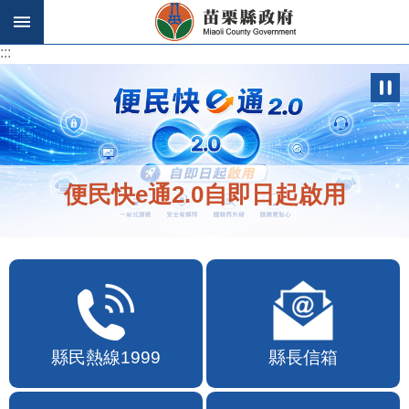
跳到主要內容區塊
:::
:::
歡迎在地店家加入苗栗幣合作行列
縣民熱線1999
縣長信箱