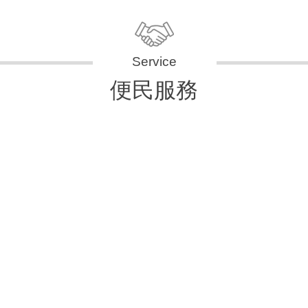
便民服務
申辦資訊
便民快e通
表單下載