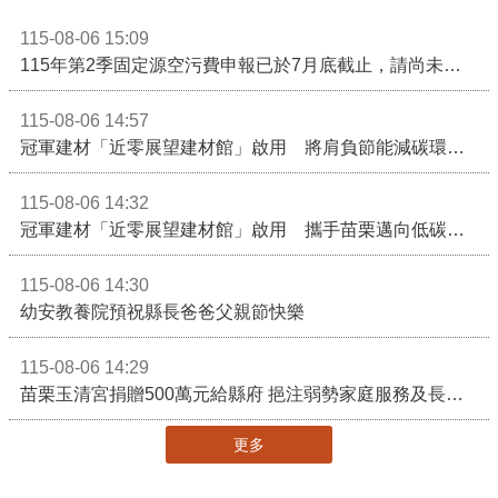
115-08-06 15:09
115年第2季固定源空污費申報已於7月底截止，請尚未申報公私場所儘速完成申繳，以免面臨滯納金及罰鍰!
115-08-06 14:57
冠軍建材「近零展望建材館」啟用 將肩負節能減碳環境教育重任
115-08-06 14:32
冠軍建材「近零展望建材館」啟用 攜手苗栗邁向低碳建築新未來
115-08-06 14:30
幼安教養院預祝縣長爸爸父親節快樂
115-08-06 14:29
苗栗玉清宮捐贈500萬元給縣府 挹注弱勢家庭服務及長照醫療資源
更多