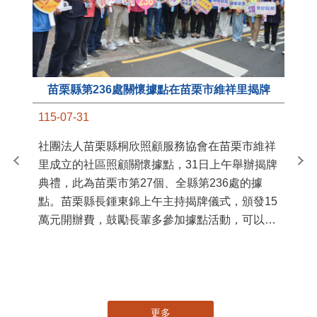
苗栗縣第236處關懷據點在苗栗市維祥里揭牌
11
115-07-31
國
社團法人苗栗縣桐欣照顧服務協會在苗栗市維祥
苗
里成立的社區照顧關懷據點，31日上午舉辦揭牌
署
典禮，此為苗栗市第27個、全縣第236處的據
作
點。苗栗縣長鍾東錦上午主持揭牌儀式，頒發15
縣
萬元開辦費，鼓勵長輩多參加據點活動，可以更
手
加健康、長壽。 坐落於苗栗市維祥里光華街89
號的社區照顧關懷據點，今 ...
更多