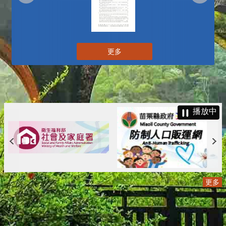
更多
播放中
更多