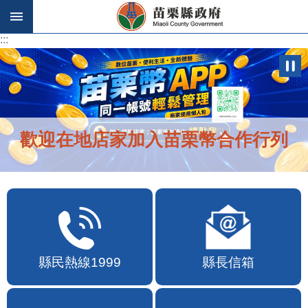
跳到主要內容區塊
:::
:::
歡迎在地店家加入苗栗幣合作行列
縣民熱線1999
縣長信箱