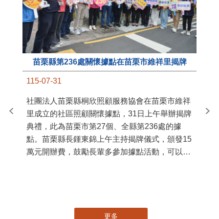
苗栗縣第236處關懷據點在苗栗市維祥里揭牌
11
115-07-31
國
社團法人苗栗縣桐欣照顧服務協會在苗栗市維祥
苗
里成立的社區照顧關懷據點，31日上午舉辦揭牌
署
典禮，此為苗栗市第27個、全縣第236處的據
作
點。苗栗縣長鍾東錦上午主持揭牌儀式，頒發15
縣
萬元開辦費，鼓勵長輩多參加據點活動，可以更
手
加健康、長壽。 坐落於苗栗市維祥里光華街89
號的社區照顧關懷據點，今 ...
更多