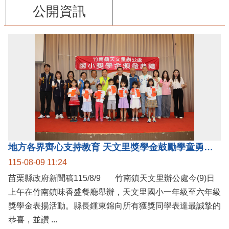
公開資訊
地方各界齊心支持教育 天文里獎學金鼓勵學童勇敢追夢
115-08-09 11:24
苗栗縣政府新聞稿115/8/9 竹南鎮天文里辦公處今(9)日
上午在竹南鎮味香盛餐廳舉辦，天文里國小一年級至六年級
獎學金表揚活動。縣長鍾東錦向所有獲獎同學表達最誠摯的
恭喜，並讚 ...