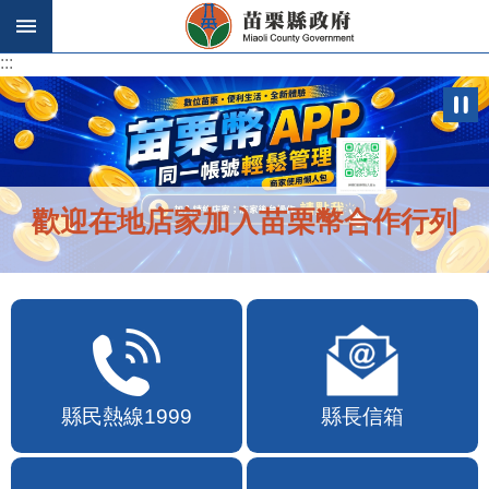
跳到主要內容區塊
:::
:::
歡迎在地店家加入苗栗幣合作行列
縣民熱線1999
縣長信箱