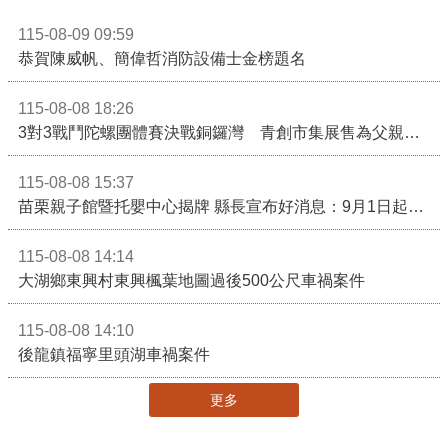
115-08-09 09:59
恭賀陳威帆、簡偉哲消防設備士金榜題名
115-08-08 18:26
3對3戰鬥陀螺團體賽決戰銅鑼灣 青創市集展售為父親節增添繽紛
115-08-08 15:37
苗栗親子館暨托嬰中心揭牌 縣長宣布好消息：9月1日起調降臨時托嬰費用
115-08-08 14:14
大湖鄉東興村東興楓葉地圖過後500公尺車禍案件
115-08-08 14:10
後龍鎮福寧里頭湖車禍案件
更多