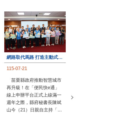
第235處關懷據點揭牌運作 縣長宣布共餐補助將加碼到1萬元
網路取代馬路 打造主動式數位便民服務 苗栗便民快e通 2.0智慧升級啟用
115-07-20
115-07-21
苗栗縣政府攜手牧田家庭
苗栗縣政府推動智慧城市
關懷協會，在頭屋鄉設立的
再升級！在「便民快e通」
社區照顧關懷據點20日揭牌
線上申辦平台正式上線滿一
運作，這是鄉內第6個、全
週年之際，縣府秘書長陳斌
縣第235處的據點；縣長鍾
山今（21）日親自主持「便
東錦在主持揭牌儀式推進據
民快e通 2.0 啟用記者會」，
點總數的同時，也宣布年底
宣布系統全面升級。數位發