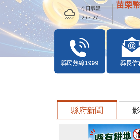
苗栗幣
今日氣溫
26 ~ 27
縣民熱線1999
縣長信
縣府新聞