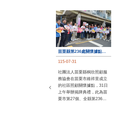
苗栗縣第236處關懷據點在苗栗市維祥里揭牌
115-07-31
社團法人苗栗縣桐欣照顧服
務協會在苗栗市維祥里成立
的社區照顧關懷據點，31日
上午舉辦揭牌典禮，此為苗
栗市第27個、全縣第236處
的據點。苗栗縣長鍾東錦上
午主持揭牌儀式，頒發15萬