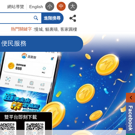
小
中
大
網站導覽
English
進階搜尋
熱門關鍵字
慢城
貓裏喵
客家圓樓
便民服務