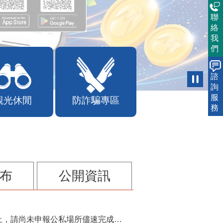
聯
絡
我
們
諮
詢
服
觀光休閒
防詐騙專區
務
布
公開資訊
115年第2季固定源空污費申報已於7月底截止，請尚未申報公私場所儘速完成申繳，以免面臨滯納金及罰鍰!