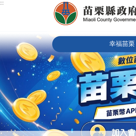
:::
跳到主要內容區塊
:::
幸福苗栗