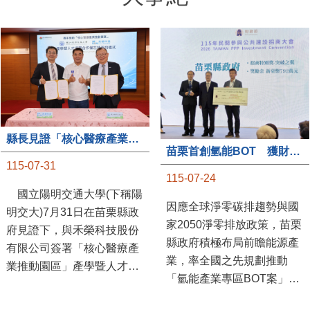
縣長見證「核心醫療產業推動園區」產學合作簽約儀式
苗栗首創氫能BOT 獲財政部「突破之翼」肯定
115-07-31
115-07-24
國立陽明交通大學(下稱陽
因應全球淨零碳排趨勢與國
明交大)7月31日在苗栗縣政
家2050淨零排放政策，苗栗
府見證下，與禾榮科技股份
縣政府積極布局前瞻能源產
有限公司簽署「核心醫療產
業，率全國之先規劃推動
業推動園區」產學暨人才培
「氫能產業專區BOT案」，
育合作備忘錄，為苗栗產業
透過促進民間參與公共建設
升級注入新動能，會中，縣