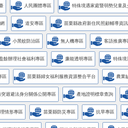
臺
人民團體專區
特殊境遇家庭暨弱勢兒童及
網
道安專區
苗栗縣政府新住民照顧輔導資訊
小黑蚊防治區
無人機專區
客語推廣專
盈餘辦理社會福利專區
廉能透明專區
特殊境
專區
苗栗縣婦女福利服務資源整合平台
農業
衝突迴避法身分關係公開專區
產地證明標章查詢
管理情形專區
苗栗縣防災專區
抗旱專區