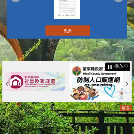
更多
播放中
更多