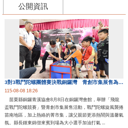
公開資訊
3對3戰鬥陀螺團體賽決戰銅鑼灣 青創市集展售為父親節增添繽紛
115-08-08 18:26
苗栗縣銅鑼青溪協會8月8日在銅鑼灣會館，舉辦「飛龍
盃戰鬥陀螺競賽」暨青創市集展售活動，戰鬥陀螺旋風襲捲
苗南地區，加上熱絡的菁市集，讓父親節更添熱鬧與溫馨氣
氛。縣長鍾東錦偕來賓到場為大小選手加油打氣 ...