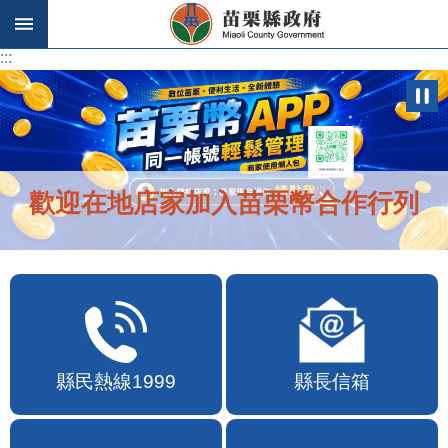
跳到主要內容區塊
:::
:::
歡迎在地店家加入苗栗幣合作行列
縣民熱線1999
縣長信箱