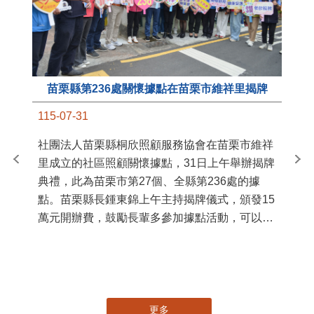
苗栗縣第236處關懷據點在苗栗市維祥里揭牌
11
115-07-31
國
社團法人苗栗縣桐欣照顧服務協會在苗栗市維祥
苗
里成立的社區照顧關懷據點，31日上午舉辦揭牌
署
典禮，此為苗栗市第27個、全縣第236處的據
作
點。苗栗縣長鍾東錦上午主持揭牌儀式，頒發15
縣
萬元開辦費，鼓勵長輩多參加據點活動，可以更
手
加健康、長壽。 坐落於苗栗市維祥里光華街89
號的社區照顧關懷據點，今 ...
更多