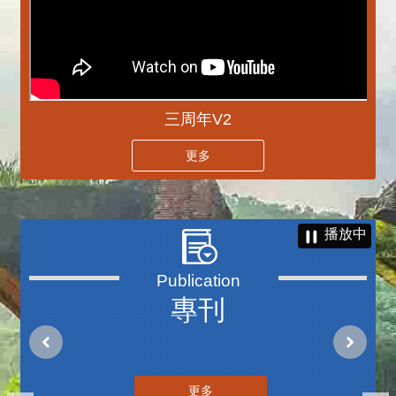
三周年V2
更多
播放中
專刊
更多