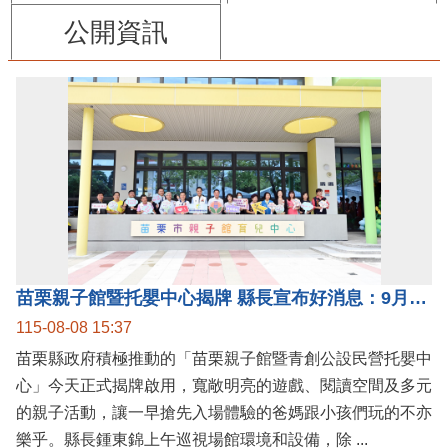
公開資訊
苗栗親子館暨托嬰中心揭牌 縣長宣布好消息：9月1日起調降臨時托嬰費用
115-08-08 15:37
苗栗縣政府積極推動的「苗栗親子館暨青創公設民營托嬰中
心」今天正式揭牌啟用，寬敞明亮的遊戲、閱讀空間及多元
的親子活動，讓一早搶先入場體驗的爸媽跟小孩們玩的不亦
樂乎。縣長鍾東錦上午巡視場館環境和設備，除 ...