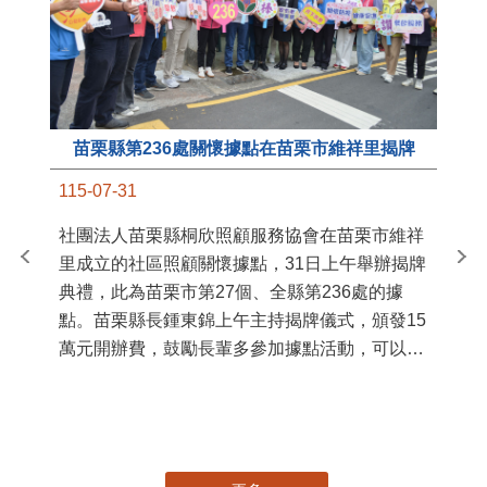
苗栗縣第236處關懷據點在苗栗市維祥里揭牌
11
115-07-31
國
社團法人苗栗縣桐欣照顧服務協會在苗栗市維祥
苗
里成立的社區照顧關懷據點，31日上午舉辦揭牌
署
典禮，此為苗栗市第27個、全縣第236處的據
作
點。苗栗縣長鍾東錦上午主持揭牌儀式，頒發15
縣
萬元開辦費，鼓勵長輩多參加據點活動，可以更
手
加健康、長壽。 坐落於苗栗市維祥里光華街89
號的社區照顧關懷據點，今 ...