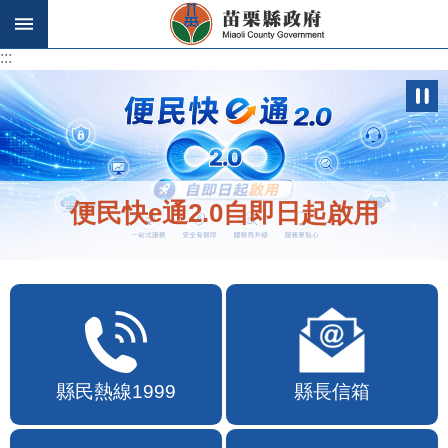
跳到主要內容區塊
:::
:::
便民快e通2.0自即日起啟用
縣民熱線1999
縣長信箱