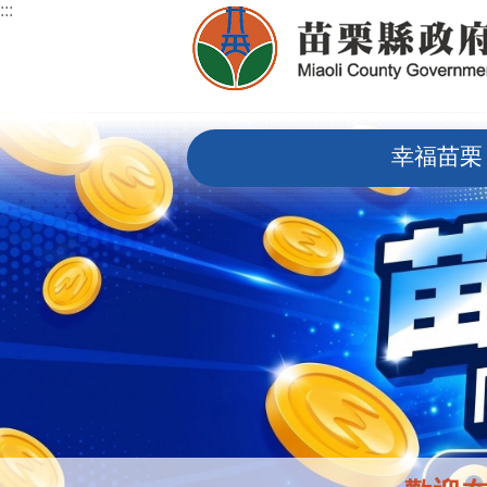
:::
跳到主要內容區塊
:::
幸福苗栗