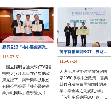
縣長見證「核心醫療產業推動園區」產學合作簽約儀式
苗栗首創氫能BOT 獲財政部「突破之翼」肯定
115-07-31
115-07-24
國立陽明交通大學(下稱陽
因應全球淨零碳排趨勢與國
明交大)7月31日在苗栗縣政
家2050淨零排放政策，苗栗
府見證下，與禾榮科技股份
縣政府積極布局前瞻能源產
有限公司簽署「核心醫療產
業，率全國之先規劃推動
業推動園區」產學暨人才培
「氫能產業專區BOT案」，
育合作備忘錄，為苗栗產業
透過促進民間參與公共建設
升級注入新動能，會中，縣
（BOT）模式，引進民間資