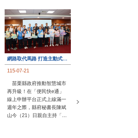
第235處關懷據點揭牌運作 縣長宣布共餐補助將加碼到1萬元
網路取代馬路 打造主動式數位便民服務 苗栗便民快e通 2.0智慧升級啟用
115-07-20
115-07-21
苗栗縣政府攜手牧田家庭
苗栗縣政府推動智慧城市
關懷協會，在頭屋鄉設立的
再升級！在「便民快e通」
社區照顧關懷據點20日揭牌
線上申辦平台正式上線滿一
運作，這是鄉內第6個、全
週年之際，縣府秘書長陳斌
縣第235處的據點；縣長鍾
山今（21）日親自主持「便
東錦在主持揭牌儀式推進據
民快e通 2.0 啟用記者會」，
點總數的同時，也宣布年底
宣布系統全面升級。數位發
前可望將共餐補助直接調高