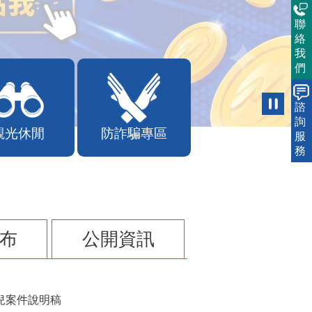
聯
絡
我
們
諮
詢
觀光休閒
防詐騙專區
服
務
布
公開資訊
兒案件說明稿