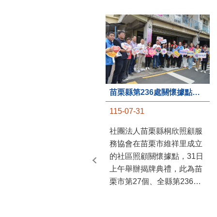
苗栗縣第236處關懷據點在苗栗市維祥里揭牌
115-07-31
社團法人苗栗縣桐欣照顧服
務協會在苗栗市維祥里成立
的社區照顧關懷據點，31日
上午舉辦揭牌典禮，此為苗
栗市第27個、全縣第236處
的據點。苗栗縣長鍾東錦上
午主持揭牌儀式，頒發15萬