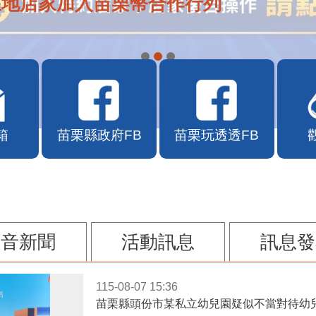
在地店家加入苗栗幣合作行列
箱
苗栗縣政府FB
苗栗玩透透FB
影音新聞
活動訊息
訊息發
115-08-07 15:36
苗栗縣頭份市某私立幼兒園疑似不當對待幼