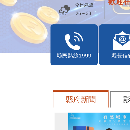
歡迎
今日氣溫
26 ~ 33
縣民熱線1999
縣長信
縣府新聞