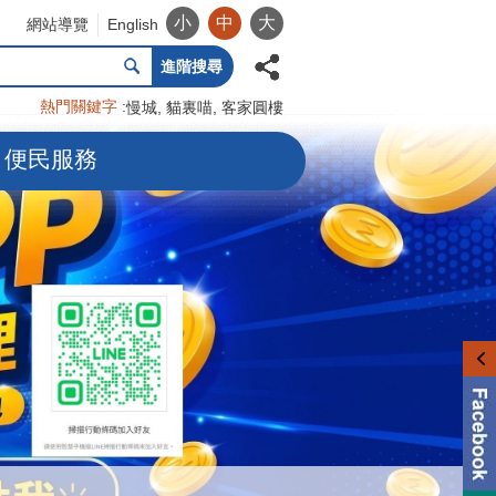
小
中
大
網站導覽
English
進階搜尋
熱門關鍵字
慢城
貓裏喵
客家圓樓
便民服務