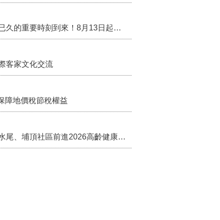
行政院核定西拉雅族為平埔原住民族群 盼望已久的重要時刻到來！8月13日起受理民族成員名冊登記
際客家文化交流
保障地價稅節稅權益
苗栗農村綠色照顧成果登上全國舞台！ 後龍水尾、埔頂社區前進2026高齡健康產業博覽會