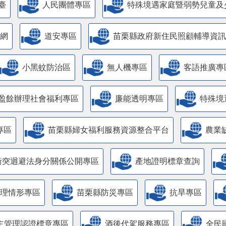
臺
人民團體專區
特殊境遇家庭暨弱勢兒童及
網
道安專區
苗栗縣政府新住民照顧輔導資訊
小黑蚊防治區
無人機專區
客語推廣專
盈餘辦理社會福利專區
廉能透明專區
特殊境
專區
苗栗縣婦女福利服務資源整合平台
農業
衝突迴避法身分關係公開專區
產地證明標章查詢
管理情形專區
苗栗縣防災專區
抗旱專區
主管理認證標章專區
酒後代駕服務專區
全民