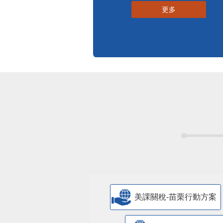
更多
美課關稅-苗栗行動方案