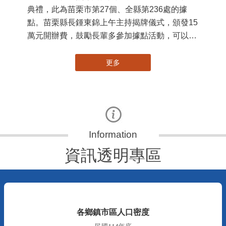
典禮，此為苗栗市第27個、全縣第236處的據
署
點。苗栗縣長鍾東錦上午主持揭牌儀式，頒發15
作
萬元開辦費，鼓勵長輩多參加據點活動，可以更
縣
加健康、長壽。 坐落於苗栗市維祥里光華街89
手
號的社區照顧關懷據點，今 ...
更多
資訊透明專區