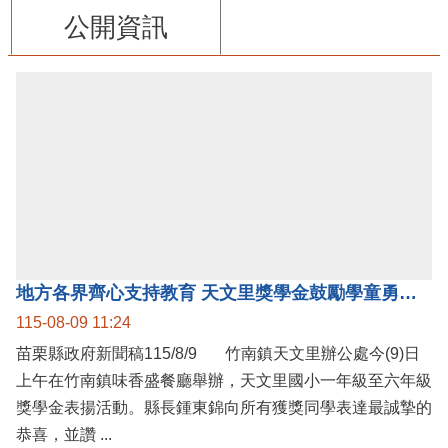
公開資訊
地方各界齊心支持教育 天文里獎學金鼓勵學童勇敢追夢
115-08-09 11:24
苗栗縣政府新聞稿115/8/9 竹南鎮天文里辦公處今(9)日
上午在竹南鎮味香盛餐廳舉辦，天文里國小一年級至六年級
獎學金表揚活動。縣長鍾東錦向所有獲獎同學表達最誠摯的
恭喜，並讚 ...