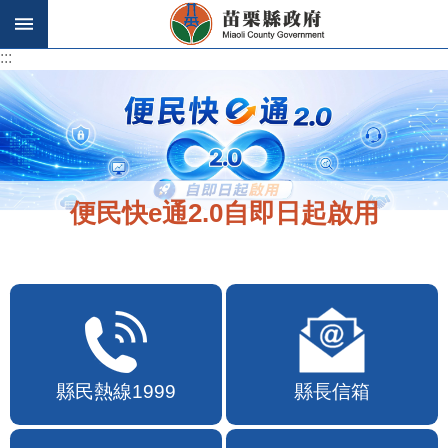
跳到主要內容區塊
:::
:::
便民快e通2.0自即日起啟用
縣民熱線1999
縣長信箱