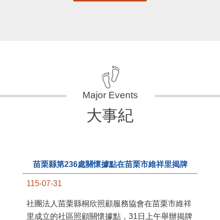
大事紀
苗栗縣第236處關懷據點在苗栗市維祥里揭牌
115-07-31
11
社團法人苗栗縣桐欣照顧服務協會在苗栗市維祥
國
里成立的社區照顧關懷據點，31日上午舉辦揭牌
苗