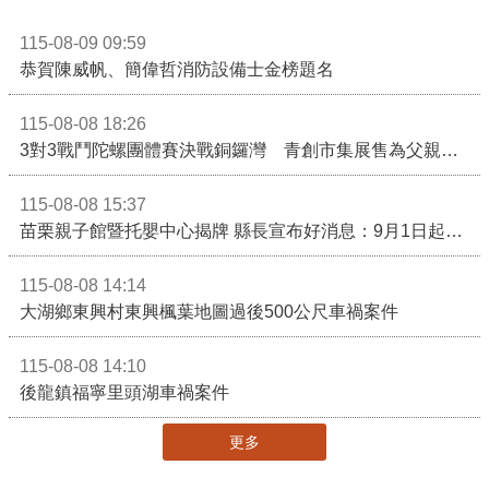
115-08-09 09:59
恭賀陳威帆、簡偉哲消防設備士金榜題名
115-08-08 18:26
3對3戰鬥陀螺團體賽決戰銅鑼灣 青創市集展售為父親節增添繽紛
115-08-08 15:37
苗栗親子館暨托嬰中心揭牌 縣長宣布好消息：9月1日起調降臨時托嬰費用
115-08-08 14:14
大湖鄉東興村東興楓葉地圖過後500公尺車禍案件
115-08-08 14:10
後龍鎮福寧里頭湖車禍案件
更多