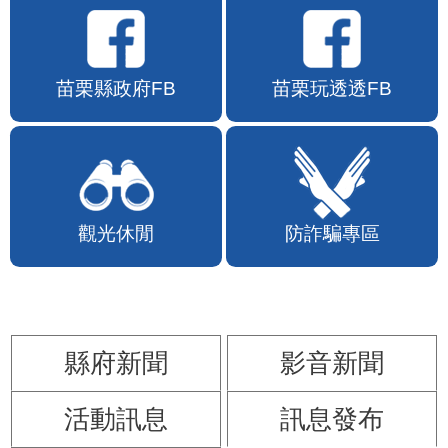
苗栗縣政府FB
苗栗玩透透FB
觀光休閒
防詐騙專區
縣府新聞
影音新聞
活動訊息
訊息發布