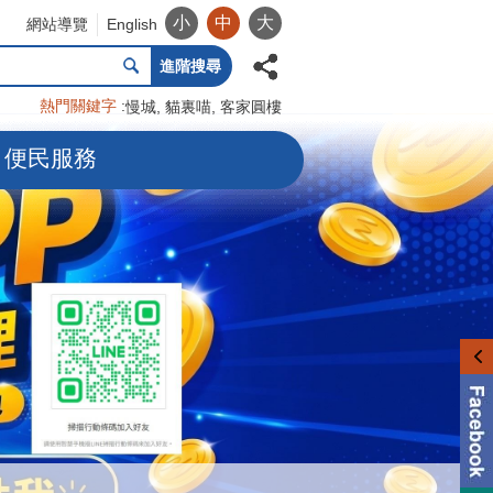
小
中
大
網站導覽
English
進階搜尋
熱門關鍵字
慢城
貓裏喵
客家圓樓
便民服務