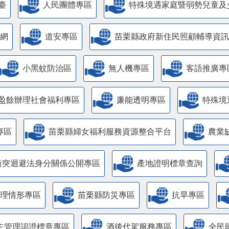
臺
人民團體專區
特殊境遇家庭暨弱勢兒童及
網
道安專區
苗栗縣政府新住民照顧輔導資訊
小黑蚊防治區
無人機專區
客語推廣專
盈餘辦理社會福利專區
廉能透明專區
特殊境
專區
苗栗縣婦女福利服務資源整合平台
農業
衝突迴避法身分關係公開專區
產地證明標章查詢
管理情形專區
苗栗縣防災專區
抗旱專區
主管理認證標章專區
酒後代駕服務專區
全民