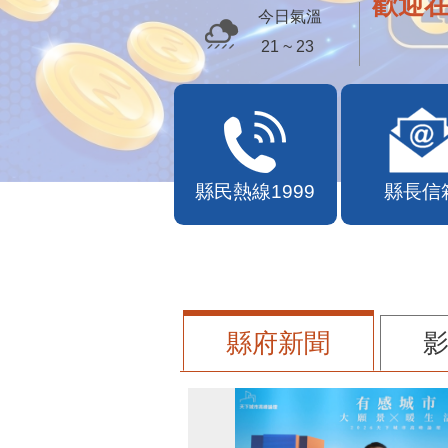
歡迎
今日氣溫
21 ~ 23
縣民熱線1999
縣長信
縣府新聞