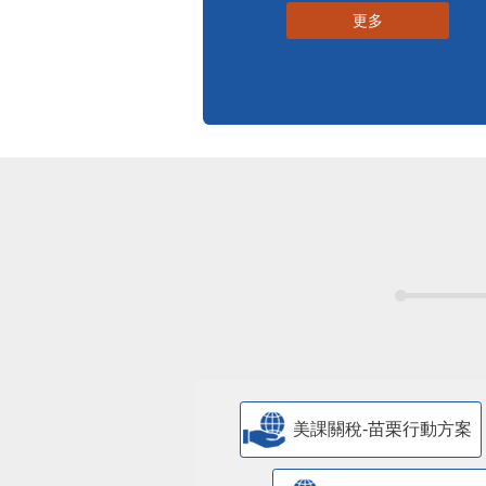
更多
美課關稅-苗栗行動方案