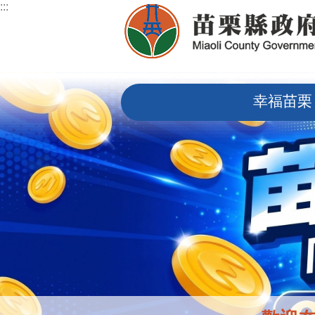
:::
跳到主要內容區塊
:::
幸福苗栗