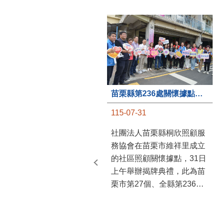
苗栗縣第236處關懷據點在苗栗市維祥里揭牌
115-07-31
社團法人苗栗縣桐欣照顧服
務協會在苗栗市維祥里成立
的社區照顧關懷據點，31日
上午舉辦揭牌典禮，此為苗
栗市第27個、全縣第236處
的據點。苗栗縣長鍾東錦上
午主持揭牌儀式，頒發15萬