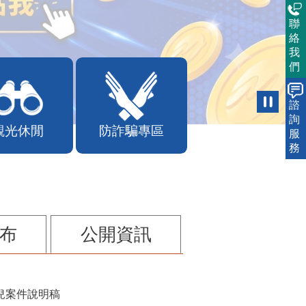
聯
絡
我
們
諮
詢
觀光休閒
防詐騙專區
服
務
布
公開資訊
兒案件說明稿