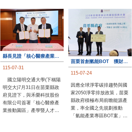
縣長見證「核心醫療產業推動園區」產學合作簽約儀式
苗栗首創氫能BOT 獲財政部「突破之翼」肯定
115-07-31
115-07-24
國立陽明交通大學(下稱陽
因應全球淨零碳排趨勢與國
明交大)7月31日在苗栗縣政
家2050淨零排放政策，苗栗
府見證下，與禾榮科技股份
縣政府積極布局前瞻能源產
有限公司簽署「核心醫療產
業，率全國之先規劃推動
業推動園區」產學暨人才培
「氫能產業專區BOT案」，
育合作備忘錄，為苗栗產業
透過促進民間參與公共建設
升級注入新動能，會中，縣
（BOT）模式，引進民間資