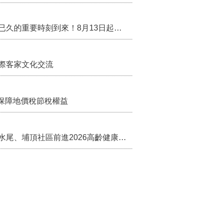
行政院核定西拉雅族為平埔原住民族群 盼望已久的重要時刻到來！8月13日起受理民族成員名冊登記
際客家文化交流
保障地價稅節稅權益
苗栗農村綠色照顧成果登上全國舞台！ 後龍水尾、埔頂社區前進2026高齡健康產業博覽會