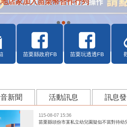
在地店家加入苗栗幣合作行列
箱
苗栗縣政府FB
苗栗玩透透FB
影音新聞
活動訊息
訊息發
115-08-07 15:36
苗栗縣頭份市某私立幼兒園疑似不當對待幼