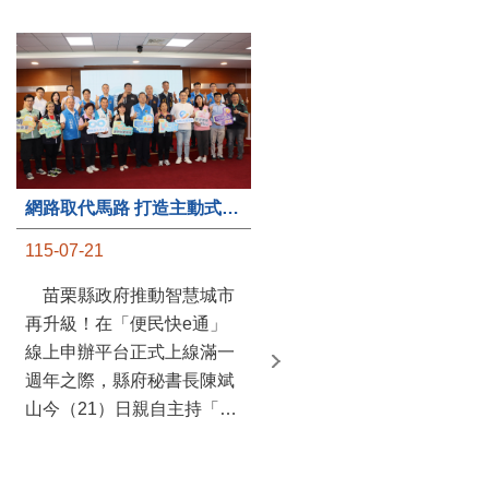
第235處關懷據點揭牌運作 縣長宣布共餐補助將加碼到1萬元
網路取代馬路 打造主動式數位便民服務 苗栗便民快e通 2.0智慧升級啟用
115-07-20
115-07-21
苗栗縣政府攜手牧田家庭
苗栗縣政府推動智慧城市
關懷協會，在頭屋鄉設立的
再升級！在「便民快e通」
社區照顧關懷據點20日揭牌
線上申辦平台正式上線滿一
運作，這是鄉內第6個、全
週年之際，縣府秘書長陳斌
縣第235處的據點；縣長鍾
山今（21）日親自主持「便
東錦在主持揭牌儀式推進據
民快e通 2.0 啟用記者會」，
點總數的同時，也宣布年底
宣布系統全面升級。數位發
前可望將共餐補助直接調高